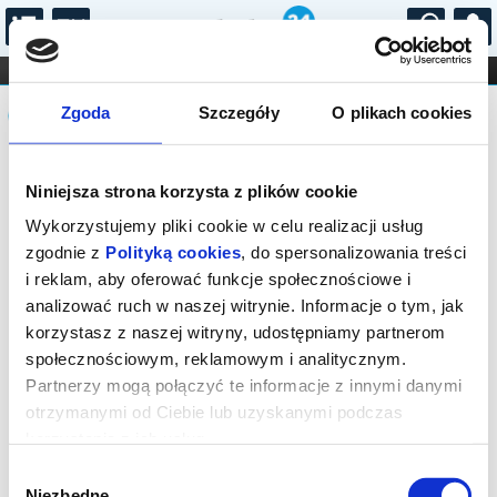
...
KONCERTY
KINO
TEATR
KABARET I
Komunikat
FILHARMONIA
OPERA I BALET
Zgoda
Szczegóły
O plikach cookies
STAND-UP
DLA DZIECI
ONLINE
KARNETY
Sprzedaż biletów on-line na wydarzenie
Niniejsza strona korzysta z plików cookie
została zakończona.
Wykorzystujemy pliki cookie w celu realizacji usług
zgodnie z
Polityką cookies
, do spersonalizowania treści
i reklam, aby oferować funkcje społecznościowe i
analizować ruch w naszej witrynie. Informacje o tym, jak
korzystasz z naszej witryny, udostępniamy partnerom
społecznościowym, reklamowym i analitycznym.
Partnerzy mogą połączyć te informacje z innymi danymi
otrzymanymi od Ciebie lub uzyskanymi podczas
korzystania z ich usług.
Wybór
Niezbędne