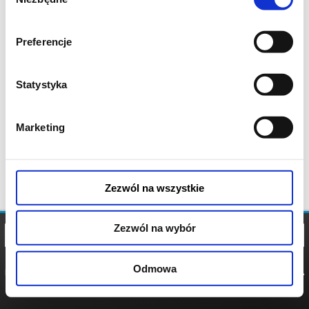
zgody
Preferencje
Statystyka
Marketing
Zezwól na wszystkie
Zezwól na wybór
Odmowa
REGULAMIN
POLITYKA
POLITYKA
COOKIES
PRYWATNOŚCI