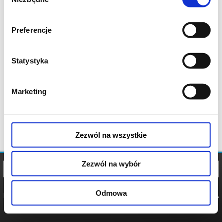
zgody
Preferencje
Statystyka
Marketing
Zezwól na wszystkie
Zezwól na wybór
Odmowa
REGULAMIN
POLITYKA
POLITYKA
COOKIES
PRYWATNOŚCI