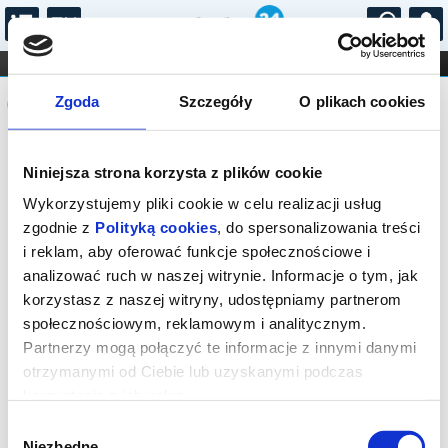
...
KONCERTY
KINO
TEATR
KABARET I
Komunikat
FILHARMONIA
OPERA I BALET
Zgoda
Szczegóły
O plikach cookies
STAND-UP
DLA DZIECI
ONLINE
KARNETY
Sprzedaż biletów on-line na wydarzenie
Niniejsza strona korzysta z plików cookie
została zakończona.
Wykorzystujemy pliki cookie w celu realizacji usług
zgodnie z
Polityką cookies
, do spersonalizowania treści
i reklam, aby oferować funkcje społecznościowe i
analizować ruch w naszej witrynie. Informacje o tym, jak
korzystasz z naszej witryny, udostępniamy partnerom
społecznościowym, reklamowym i analitycznym.
Partnerzy mogą połączyć te informacje z innymi danymi
otrzymanymi od Ciebie lub uzyskanymi podczas
korzystania z ich usług.
Wybór
Niezbędne