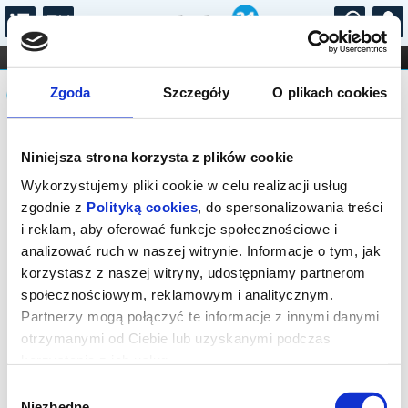
...
KONCERTY
KINO
TEATR
KABARET I
Komunikat
FILHARMONIA
OPERA I BALET
Zgoda
Szczegóły
O plikach cookies
STAND-UP
DLA DZIECI
ONLINE
KARNETY
Sprzedaż biletów on-line na wydarzenie
Niniejsza strona korzysta z plików cookie
została zakończona.
Wykorzystujemy pliki cookie w celu realizacji usług
zgodnie z
Polityką cookies
, do spersonalizowania treści
i reklam, aby oferować funkcje społecznościowe i
analizować ruch w naszej witrynie. Informacje o tym, jak
korzystasz z naszej witryny, udostępniamy partnerom
społecznościowym, reklamowym i analitycznym.
Partnerzy mogą połączyć te informacje z innymi danymi
otrzymanymi od Ciebie lub uzyskanymi podczas
korzystania z ich usług.
Wybór
Niezbędne