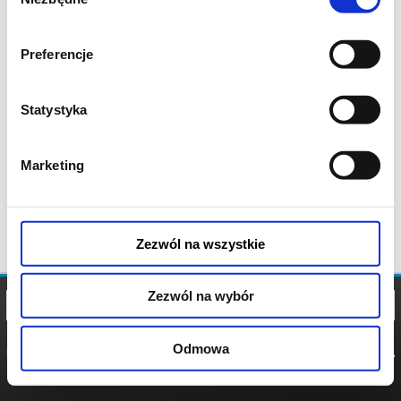
zgody
Preferencje
Statystyka
Marketing
Zezwól na wszystkie
Zezwól na wybór
Odmowa
REGULAMIN
POLITYKA
POLITYKA
COOKIES
PRYWATNOŚCI