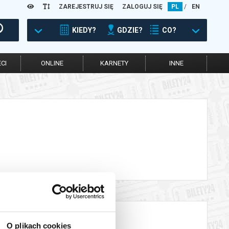
ZAREJESTRUJ SIĘ
ZALOGUJ SIĘ
PL
/
EN
KIEDY?
GDZIE?
CO?
CI
ONLINE
KARNETY
INNE
O plikach cookies