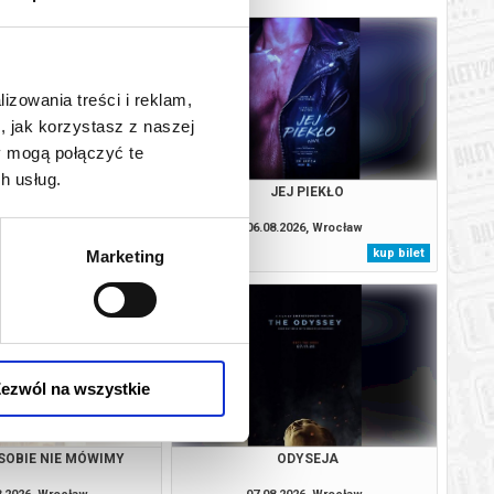
lizowania treści i reklam,
, jak korzystasz z naszej
y mogą połączyć te
h usług.
ODYSEJA
JEJ PIEKŁO
8.2026, Wrocław
06.08.2026, Wrocław
kup bilet
kup bilet
Marketing
ezwól na wszystkie
SOBIE NIE MÓWIMY
ODYSEJA