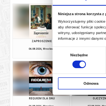
Niniejsza strona korzysta z
Wykorzystujemy pliki cookie 
aby oferować funkcje społecz
witryny, udostępniamy part
informacje z innymi danymi 
ZAPROSZENIE
OSTATNI KO
06.08.2026, Wrocław
06.08.2026, W
Wybór
kup bilet
Niezbędne
zgody
Odmowa
REQUIEM DLA SNU
OJCZYZ