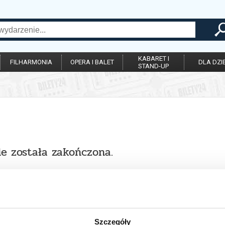
KABARET I
FILHARMONIA
OPERA I BALET
DLA DZIE
STAND-UP
ie została zakończona.
Szczegóły