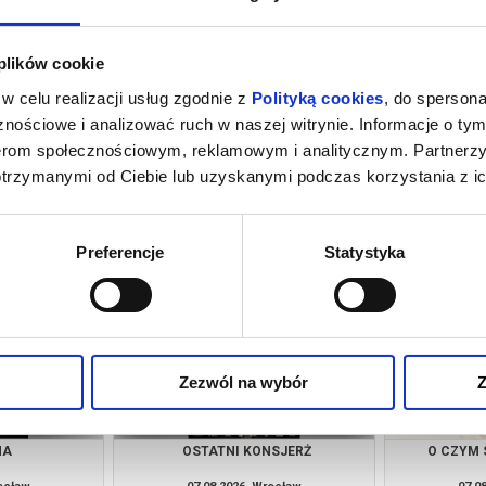
 plików cookie
w celu realizacji usług zgodnie z
Polityką cookies
, do spersona
nościowe i analizować ruch w naszej witrynie. Informacje o tym
nerom społecznościowym, reklamowym i analitycznym. Partnerz
otrzymanymi od Ciebie lub uzyskanymi podczas korzystania z ic
NSJERŻ
CHINATOWN | 10/10 KLASYKA
FILMOWA
rocław
06.08.2026, Wrocław
06.0
kup bilet
kup bilet
Preferencje
Statystyka
Zezwól na wybór
Z
NA
OSTATNI KONSJERŻ
O CZYM 