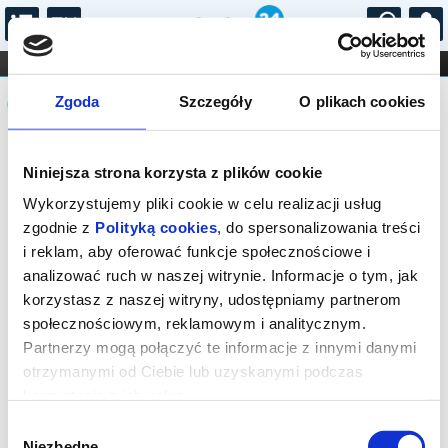
...
KONCERTY
KINO
TEATR
KABARET I
Komunikat
FILHARMONIA
OPERA I BALET
Zgoda
Szczegóły
O plikach cookies
STAND-UP
DLA DZIECI
ONLINE
KARNETY
Sprzedaż biletów on-line na wydarzenie
Niniejsza strona korzysta z plików cookie
została zakończona.
Wykorzystujemy pliki cookie w celu realizacji usług
zgodnie z
Polityką cookies
, do spersonalizowania treści
i reklam, aby oferować funkcje społecznościowe i
analizować ruch w naszej witrynie. Informacje o tym, jak
korzystasz z naszej witryny, udostępniamy partnerom
społecznościowym, reklamowym i analitycznym.
Partnerzy mogą połączyć te informacje z innymi danymi
otrzymanymi od Ciebie lub uzyskanymi podczas
korzystania z ich usług.
Wybór
Niezbędne