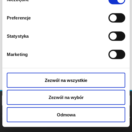
zgody
Preferencje
Statystyka
Marketing
Zezwól na wszystkie
Zezwól na wybór
Odmowa
REGULAMIN
POLITYKA
POLITYKA
COOKIES
PRYWATNOŚCI