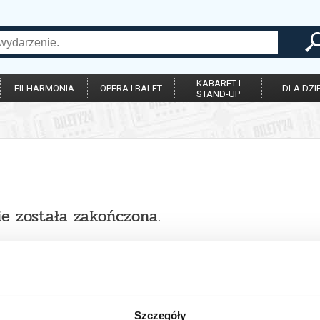
KABARET I
FILHARMONIA
OPERA I BALET
DLA DZIE
STAND-UP
ie została zakończona.
Szczegóły