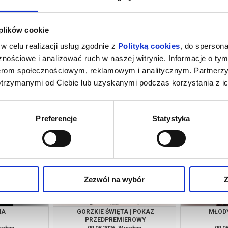
 plików cookie
w celu realizacji usług zgodnie z
Polityką cookies
, do spersona
nościowe i analizować ruch w naszej witrynie. Informacje o tym
nerom społecznościowym, reklamowym i analitycznym. Partnerz
otrzymanymi od Ciebie lub uzyskanymi podczas korzystania z ic
MIERCI
ZAPROSZENIE
O CZYM 
rocław
09.08.2026, Wrocław
09.0
kup bilet
kup bilet
Preferencje
Statystyka
Zezwól na wybór
Z
NA
GORZKIE ŚWIĘTA | POKAZ
MŁOD
PRZEDPREMIEROWY