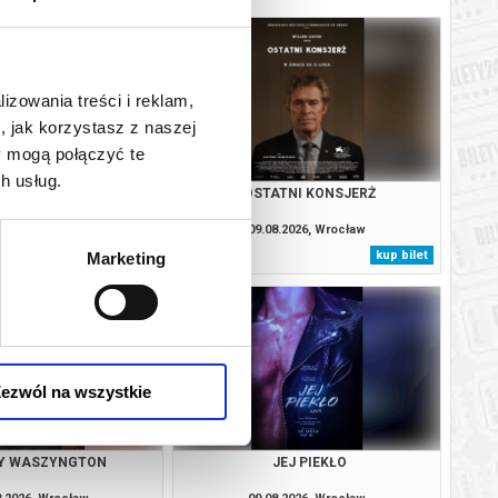
lizowania treści i reklam,
, jak korzystasz z naszej
y mogą połączyć te
h usług.
SOBIE NIE MÓWIMY
OSTATNI KONSJERŻ
8.2026, Wrocław
09.08.2026, Wrocław
kup bilet
kup bilet
Marketing
ezwól na wszystkie
Y WASZYNGTON
JEJ PIEKŁO