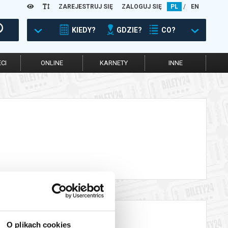
ZAREJESTRUJ SIĘ
ZALOGUJ SIĘ
PL
/
EN
KIEDY?
GDZIE?
CO?
CI
ONLINE
KARNETY
INNE
O plikach cookies