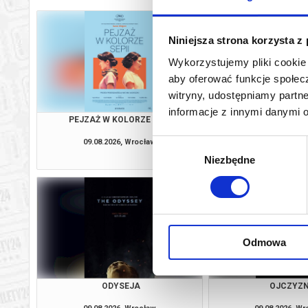
Niniejsza strona korzysta z
Wykorzystujemy pliki cookie 
aby oferować funkcje społecz
witryny, udostępniamy part
informacje z innymi danymi 
PEJZAŻ W KOLORZE SEPII
KANDYDACI Ś
09.08.2026, Wrocław
09.08.2026, W
Wybór
kup bilet
Niezbędne
zgody
Odmowa
ODYSEJA
OJCZYZ