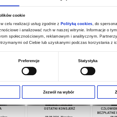
 plików cookie
w celu realizacji usług zgodnie z
Polityką cookies
, do spersona
nościowe i analizować ruch w naszej witrynie. Informacje o tym
nerom społecznościowym, reklamowym i analitycznym. Partnerz
otrzymanymi od Ciebie lub uzyskanymi podczas korzystania z ic
YNGTON
O CZYM SOBIE NIE MÓWIMY
rocław
08.08.2026, Wrocław
08.0
kup bilet
kup bilet
Preferencje
Statystyka
Zezwól na wybór
Z
A
OSTATNI KONSJERŻ
CZŁOWIEK 
BEZPŁATNE 