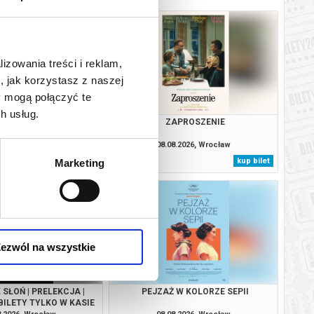
lizowania treści i reklam,
, jak korzystasz z naszej
y mogą połączyć te
h usług.
OJCZYZNA
ZAPROSZENIE
8.2026, Wrocław
08.08.2026, Wrocław
kup bilet
kup bilet
Marketing
ezwól na wszystkie
SŁOŃ | PRELEKCJA |
PEJZAŻ W KOLORZE SEPII
BILETY TYLKO W KASIE
KINA