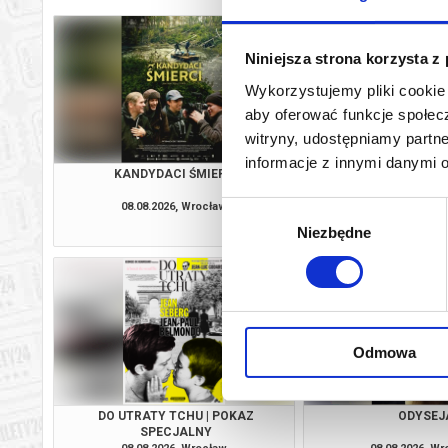
Niniejsza strona korzysta z
Wykorzystujemy pliki cookie 
aby oferować funkcje społecz
witryny, udostępniamy part
informacje z innymi danymi 
KANDYDACI ŚMIERCI
MŁODY WASZ
08.08.2026, Wrocław
08.08.2026, W
Wybór
kup bilet
Niezbędne
zgody
Odmowa
DO UTRATY TCHU | POKAZ
ODYSEJ
SPECJALNY