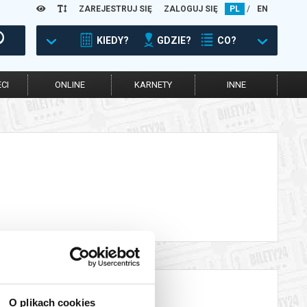
ZAREJESTRUJ SIĘ
ZALOGUJ SIĘ
PL
/
EN
KIEDY?
GDZIE?
CO?
CI
ONLINE
KARNETY
INNE
O plikach cookies