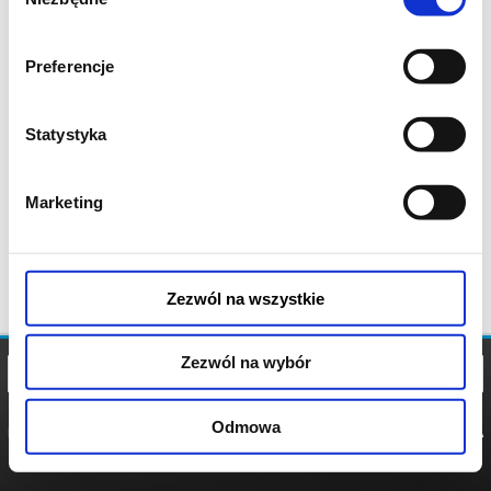
zgody
Preferencje
Statystyka
Marketing
Zezwól na wszystkie
Zezwól na wybór
Odmowa
REGULAMIN
POLITYKA
POLITYKA
COOKIES
PRYWATNOŚCI