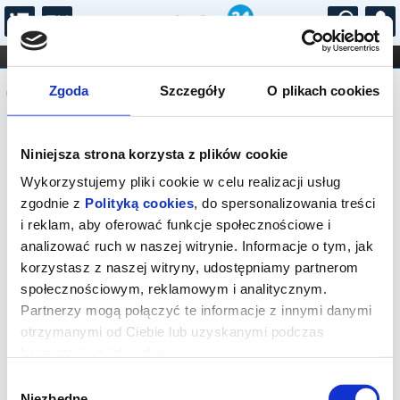
...
KONCERTY
KINO
TEATR
KABARET I
Komunikat
FILHARMONIA
OPERA I BALET
Zgoda
Szczegóły
O plikach cookies
STAND-UP
DLA DZIECI
ONLINE
KARNETY
Sprzedaż biletów on-line na wydarzenie
Niniejsza strona korzysta z plików cookie
została zakończona.
Wykorzystujemy pliki cookie w celu realizacji usług
zgodnie z
Polityką cookies
, do spersonalizowania treści
i reklam, aby oferować funkcje społecznościowe i
analizować ruch w naszej witrynie. Informacje o tym, jak
korzystasz z naszej witryny, udostępniamy partnerom
społecznościowym, reklamowym i analitycznym.
Partnerzy mogą połączyć te informacje z innymi danymi
otrzymanymi od Ciebie lub uzyskanymi podczas
korzystania z ich usług.
Wybór
Niezbędne