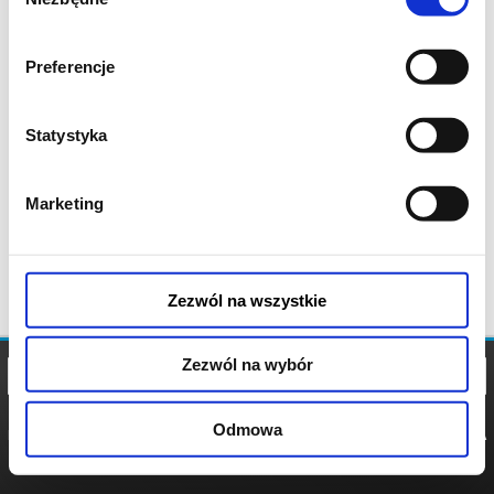
zgody
Preferencje
Statystyka
Marketing
Zezwól na wszystkie
Zezwól na wybór
Odmowa
REGULAMIN
POLITYKA
POLITYKA
COOKIES
PRYWATNOŚCI