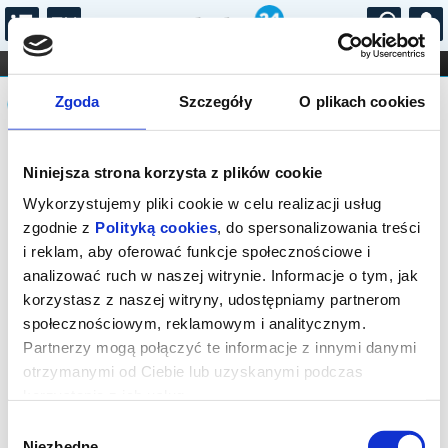
...
KONCERTY
KINO
TEATR
KABARET I
Komunikat
FILHARMONIA
OPERA I BALET
Zgoda
Szczegóły
O plikach cookies
STAND-UP
DLA DZIECI
ONLINE
KARNETY
Sprzedaż biletów on-line na wydarzenie
Niniejsza strona korzysta z plików cookie
została zakończona.
Wykorzystujemy pliki cookie w celu realizacji usług
zgodnie z
Polityką cookies
, do spersonalizowania treści
i reklam, aby oferować funkcje społecznościowe i
analizować ruch w naszej witrynie. Informacje o tym, jak
korzystasz z naszej witryny, udostępniamy partnerom
społecznościowym, reklamowym i analitycznym.
Partnerzy mogą połączyć te informacje z innymi danymi
otrzymanymi od Ciebie lub uzyskanymi podczas
korzystania z ich usług.
Wybór
Niezbędne