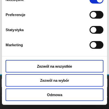
zgody
Preferencje
Statystyka
Marketing
Zezwól na wszystkie
Zezwól na wybór
Odmowa
REGULAMIN
POLITYKA
POLITYKA
COOKIES
PRYWATNOŚCI