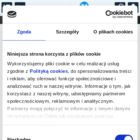
...
KONCERTY
KINO
TEATR
KABARET I
Komunikat
FILHARMONIA
OPERA I BALET
Zgoda
Szczegóły
O plikach cookies
STAND-UP
DLA DZIECI
ONLINE
KARNETY
Sprzedaż biletów on-line na wydarzenie
Niniejsza strona korzysta z plików cookie
została zakończona.
Wykorzystujemy pliki cookie w celu realizacji usług
zgodnie z
Polityką cookies
, do spersonalizowania treści
i reklam, aby oferować funkcje społecznościowe i
analizować ruch w naszej witrynie. Informacje o tym, jak
korzystasz z naszej witryny, udostępniamy partnerom
społecznościowym, reklamowym i analitycznym.
Partnerzy mogą połączyć te informacje z innymi danymi
otrzymanymi od Ciebie lub uzyskanymi podczas
korzystania z ich usług.
Wybór
Niezbędne