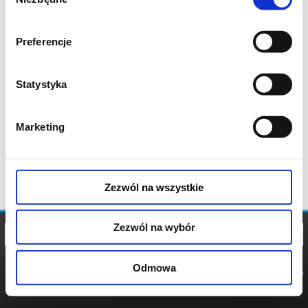
zgody
Preferencje
Statystyka
Marketing
Zezwól na wszystkie
Zezwól na wybór
Odmowa
REGULAMIN
POLITYKA
POLITYKA
COOKIES
PRYWATNOŚCI