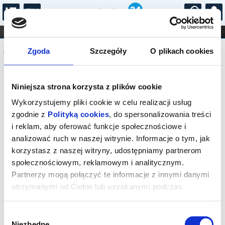
...
KONCERTY
KINO
TEATR
KABARET I
Komunikat
FILHARMONIA
OPERA I BALET
Zgoda
Szczegóły
O plikach cookies
STAND-UP
DLA DZIECI
ONLINE
KARNETY
Sprzedaż biletów on-line na wydarzenie
Niniejsza strona korzysta z plików cookie
została zakończona.
Wykorzystujemy pliki cookie w celu realizacji usług
zgodnie z
Polityką cookies
, do spersonalizowania treści
i reklam, aby oferować funkcje społecznościowe i
analizować ruch w naszej witrynie. Informacje o tym, jak
korzystasz z naszej witryny, udostępniamy partnerom
społecznościowym, reklamowym i analitycznym.
Partnerzy mogą połączyć te informacje z innymi danymi
otrzymanymi od Ciebie lub uzyskanymi podczas
korzystania z ich usług.
Wybór
Niezbędne