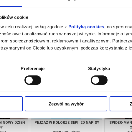
 plików cookie
w celu realizacji usług zgodnie z
Polityką cookies
, do spersona
nościowe i analizować ruch w naszej witrynie. Informacje o tym
nerom społecznościowym, reklamowym i analitycznym. Partnerz
otrzymanymi od Ciebie lub uzyskanymi podczas korzystania z ic
URY 2D DUBBING
SPIDER-MAN:CAŁKIEM NOWY DZIEŃ
PEJZAŻ W KO
2D NAPISY
ława
07.08.2026, Oława
07.
kup bilet
kup bilet
Preferencje
Statystyka
Zezwól na wybór
Z
M NOWY DZIEŃ
PEJZAŻ W KOLORZE SEPII 2D NAPISY
SPIDER-MAN
SY