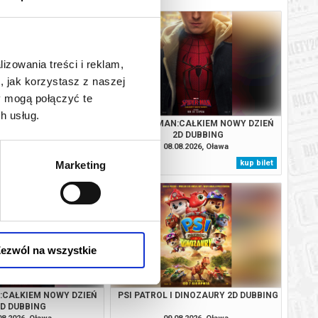
lizowania treści i reklam,
, jak korzystasz z naszej
y mogą połączyć te
h usług.
LORZE SEPII 2D NAPISY
SPIDER-MAN:CAŁKIEM NOWY DZIEŃ
2D DUBBING
08.2026, Oława
08.08.2026, Oława
kup bilet
kup bilet
Marketing
ezwól na wszystkie
:CAŁKIEM NOWY DZIEŃ
PSI PATROL I DINOZAURY 2D DUBBING
2D DUBBING