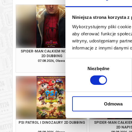
Niniejsza strona korzysta z
Wykorzystujemy pliki cookie 
aby oferować funkcje społecz
witryny, udostępniamy part
informacje z innymi danymi 
SPIDER-MAN:CAŁKIEM NOWY DZIEŃ
PSI PATROL I DINOZA
2D DUBBING
07.08.2026, Oława
07.08.2026, O
Wybór
kup bilet
Niezbędne
zgody
Odmowa
PSI PATROL I DINOZAURY 2D DUBBING
SPIDER-MAN:CAŁKIE
2D NAPI