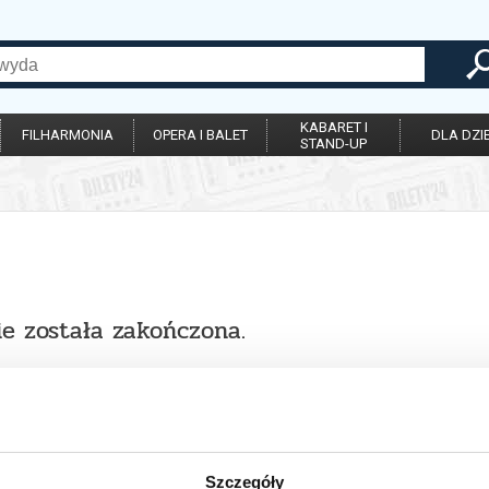
KABARET I
FILHARMONIA
OPERA I BALET
DLA DZIE
STAND-UP
ie została zakończona.
Szczegóły