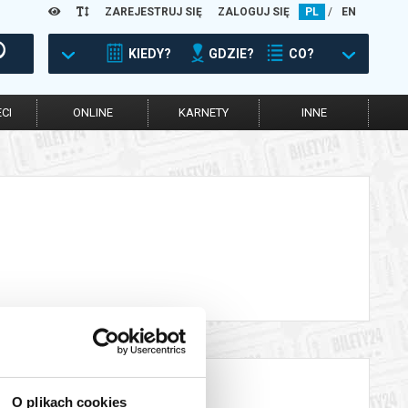
ZAREJESTRUJ SIĘ
ZALOGUJ SIĘ
PL
/
EN
KIEDY?
GDZIE?
CO?
CI
ONLINE
KARNETY
INNE
O plikach cookies