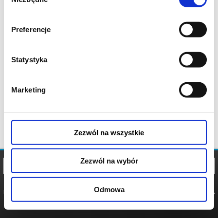
zgody
Preferencje
Statystyka
Marketing
Zezwól na wszystkie
Zezwól na wybór
Odmowa
REGULAMIN
POLITYKA
POLITYKA
COOKIES
PRYWATNOŚCI