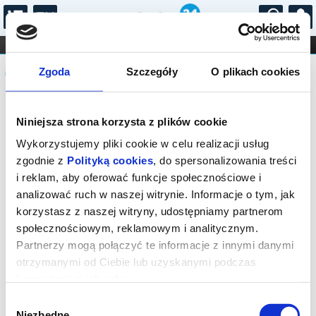
...
KONCERTY
KINO
TEATR
KABARET I
Komunikat
FILHARMONIA
OPERA I BALET
Zgoda
Szczegóły
O plikach cookies
STAND-UP
DLA DZIECI
ONLINE
KARNETY
Sprzedaż biletów on-line na wydarzenie
Niniejsza strona korzysta z plików cookie
została zakończona.
Wykorzystujemy pliki cookie w celu realizacji usług
zgodnie z
Polityką cookies
, do spersonalizowania treści
i reklam, aby oferować funkcje społecznościowe i
analizować ruch w naszej witrynie. Informacje o tym, jak
korzystasz z naszej witryny, udostępniamy partnerom
społecznościowym, reklamowym i analitycznym.
Partnerzy mogą połączyć te informacje z innymi danymi
otrzymanymi od Ciebie lub uzyskanymi podczas
korzystania z ich usług.
Wybór
Niezbędne