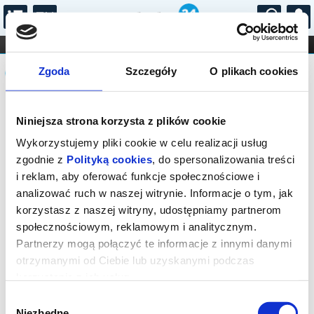
...
KONCERTY
KINO
TEATR
KABARET I
Komunikat
FILHARMONIA
OPERA I BALET
Zgoda
Szczegóły
O plikach cookies
STAND-UP
DLA DZIECI
ONLINE
KARNETY
Sprzedaż biletów on-line na wydarzenie
Niniejsza strona korzysta z plików cookie
została zakończona.
Wykorzystujemy pliki cookie w celu realizacji usług
zgodnie z
Polityką cookies
, do spersonalizowania treści
i reklam, aby oferować funkcje społecznościowe i
analizować ruch w naszej witrynie. Informacje o tym, jak
korzystasz z naszej witryny, udostępniamy partnerom
społecznościowym, reklamowym i analitycznym.
Partnerzy mogą połączyć te informacje z innymi danymi
otrzymanymi od Ciebie lub uzyskanymi podczas
korzystania z ich usług.
Wybór
Niezbędne