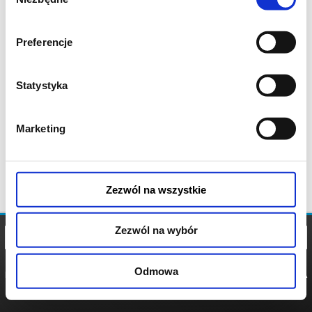
zgody
Preferencje
Statystyka
Marketing
Zezwól na wszystkie
Zezwól na wybór
Odmowa
REGULAMIN
POLITYKA
POLITYKA
COOKIES
PRYWATNOŚCI