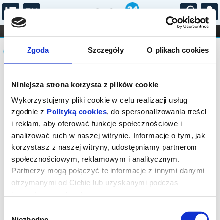
...
KONCERTY
KINO
TEATR
KABARET I
Komunikat
FILHARMONIA
OPERA I BALET
Zgoda
Szczegóły
O plikach cookies
STAND-UP
DLA DZIECI
ONLINE
KARNETY
Sprzedaż biletów on-line na wydarzenie
Niniejsza strona korzysta z plików cookie
została zakończona.
Wykorzystujemy pliki cookie w celu realizacji usług
zgodnie z
Polityką cookies
, do spersonalizowania treści
i reklam, aby oferować funkcje społecznościowe i
analizować ruch w naszej witrynie. Informacje o tym, jak
korzystasz z naszej witryny, udostępniamy partnerom
społecznościowym, reklamowym i analitycznym.
Partnerzy mogą połączyć te informacje z innymi danymi
otrzymanymi od Ciebie lub uzyskanymi podczas
korzystania z ich usług.
Wybór
Niezbędne