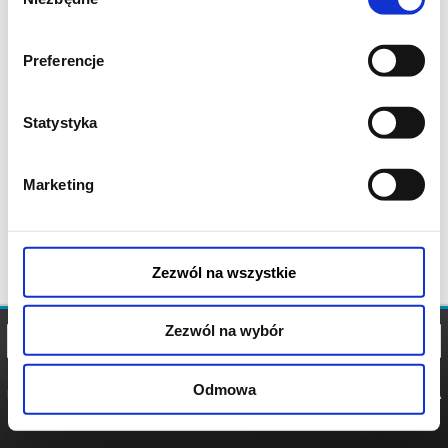
zgody
Preferencje
Statystyka
Marketing
Zezwól na wszystkie
Zezwól na wybór
Odmowa
REGULAMIN
POLITYKA
POLITYKA
COOKIES
PRYWATNOŚCI