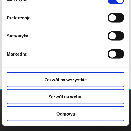
zgody
Preferencje
Statystyka
Marketing
Zezwól na wszystkie
Zezwól na wybór
Odmowa
REGULAMIN
POLITYKA
POLITYKA
COOKIES
PRYWATNOŚCI