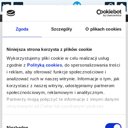
...
KONCERTY
KINO
TEATR
KABARET I
Komunikat
FILHARMONIA
OPERA I BALET
Zgoda
Szczegóły
O plikach cookies
STAND-UP
DLA DZIECI
ONLINE
KARNETY
Sprzedaż biletów on-line na wydarzenie
Niniejsza strona korzysta z plików cookie
została zakończona.
Wykorzystujemy pliki cookie w celu realizacji usług
zgodnie z
Polityką cookies
, do spersonalizowania treści
i reklam, aby oferować funkcje społecznościowe i
analizować ruch w naszej witrynie. Informacje o tym, jak
korzystasz z naszej witryny, udostępniamy partnerom
społecznościowym, reklamowym i analitycznym.
Partnerzy mogą połączyć te informacje z innymi danymi
otrzymanymi od Ciebie lub uzyskanymi podczas
korzystania z ich usług.
Wybór
Niezbędne