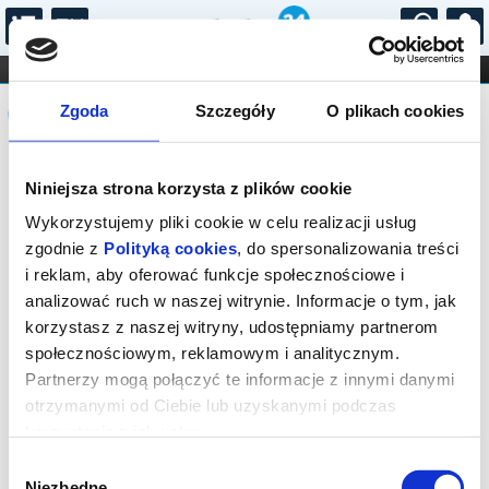
...
KONCERTY
KINO
TEATR
KABARET I
Komunikat
FILHARMONIA
OPERA I BALET
Zgoda
Szczegóły
O plikach cookies
STAND-UP
DLA DZIECI
ONLINE
KARNETY
Sprzedaż biletów on-line na wydarzenie
Niniejsza strona korzysta z plików cookie
została zakończona.
Wykorzystujemy pliki cookie w celu realizacji usług
zgodnie z
Polityką cookies
, do spersonalizowania treści
i reklam, aby oferować funkcje społecznościowe i
analizować ruch w naszej witrynie. Informacje o tym, jak
korzystasz z naszej witryny, udostępniamy partnerom
społecznościowym, reklamowym i analitycznym.
Partnerzy mogą połączyć te informacje z innymi danymi
otrzymanymi od Ciebie lub uzyskanymi podczas
korzystania z ich usług.
Wybór
Niezbędne