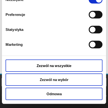
zgody
Preferencje
Statystyka
Marketing
Zezwól na wszystkie
Zezwól na wybór
Odmowa
REGULAMIN
POLITYKA
POLITYKA
COOKIES
PRYWATNOŚCI