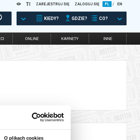
ZAREJESTRUJ SIĘ
ZALOGUJ SIĘ
PL
/
EN
KIEDY?
GDZIE?
CO?
CI
ONLINE
KARNETY
INNE
O plikach cookies