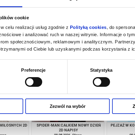
 plików cookie
w celu realizacji usług zgodnie z
Polityką cookies
, do spersona
nościowe i analizować ruch w naszej witrynie. Informacje o tym
nerom społecznościowym, reklamowym i analitycznym. Partnerz
otrzymanymi od Ciebie lub uzyskanymi podczas korzystania z ic
URY 2D DUBBING
SPIDER-MAN:CAŁKIEM NOWY DZIEŃ
PEJZAŻ W KO
2D NAPISY
ława
08.08.2026, Oława
08.
kup bilet
kup bilet
Preferencje
Statystyka
Zezwól na wybór
Z
MIŁOSNYCH 2D
SPIDER-MAN:CAŁKIEM NOWY DZIEŃ
PEJZAŻ W KO
2D NAPISY