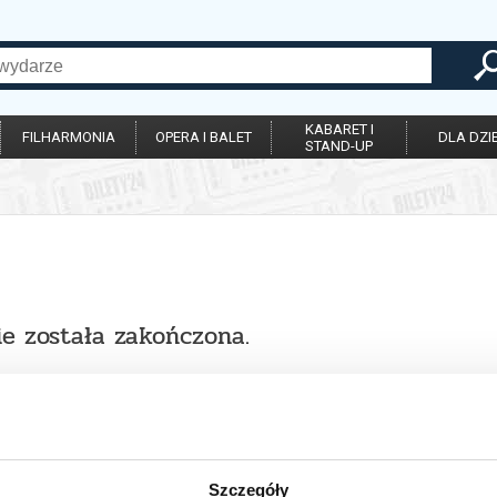
KABARET I
FILHARMONIA
OPERA I BALET
DLA DZIE
STAND-UP
ie została zakończona.
Szczegóły