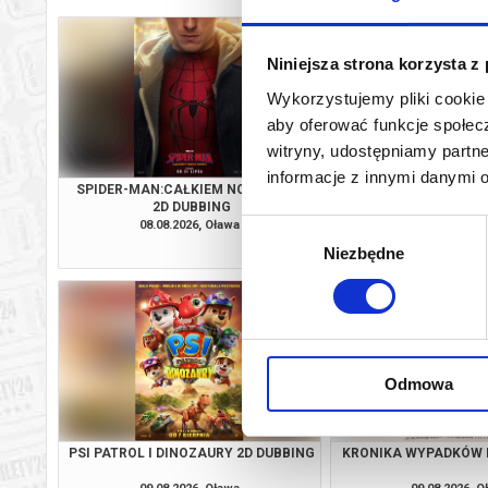
Niniejsza strona korzysta z
Wykorzystujemy pliki cookie 
aby oferować funkcje społecz
witryny, udostępniamy part
informacje z innymi danymi 
SPIDER-MAN:CAŁKIEM NOWY DZIEŃ
PSI PATROL I DINOZA
2D DUBBING
08.08.2026, Oława
08.08.2026, O
Wybór
kup bilet
Niezbędne
zgody
Odmowa
PSI PATROL I DINOZAURY 2D DUBBING
KRONIKA WYPADKÓW 