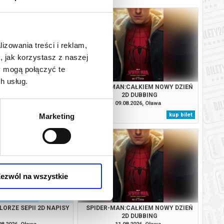
lizowania treści i reklam,
, jak korzystasz z naszej
y mogą połączyć te
h usług.
LORZE SEPII 2D NAPISY
SPIDER-MAN:CAŁKIEM NOWY DZIEŃ
2D DUBBING
08.2026, Oława
09.08.2026, Oława
kup bilet
kup bilet
Marketing
ezwól na wszystkie
LORZE SEPII 2D NAPISY
SPIDER-MAN:CAŁKIEM NOWY DZIEŃ
2D DUBBING