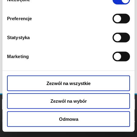
zgody
Preferencje
Statystyka
Marketing
Zezwól na wszystkie
Zezwól na wybór
Odmowa
REGULAMIN
POLITYKA
POLITYKA
COOKIES
PRYWATNOŚCI