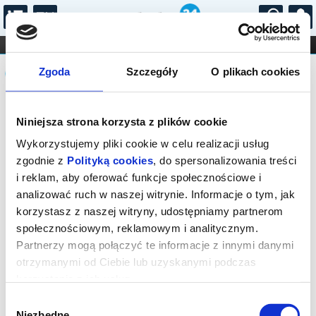
...
KONCERTY
KINO
TEATR
KABARET I
Komunikat
FILHARMONIA
OPERA I BALET
Zgoda
Szczegóły
O plikach cookies
STAND-UP
DLA DZIECI
ONLINE
KARNETY
Sprzedaż biletów on-line na wydarzenie
Niniejsza strona korzysta z plików cookie
została zakończona.
Wykorzystujemy pliki cookie w celu realizacji usług
zgodnie z
Polityką cookies
, do spersonalizowania treści
i reklam, aby oferować funkcje społecznościowe i
analizować ruch w naszej witrynie. Informacje o tym, jak
korzystasz z naszej witryny, udostępniamy partnerom
społecznościowym, reklamowym i analitycznym.
Partnerzy mogą połączyć te informacje z innymi danymi
otrzymanymi od Ciebie lub uzyskanymi podczas
korzystania z ich usług.
Wybór
Niezbędne