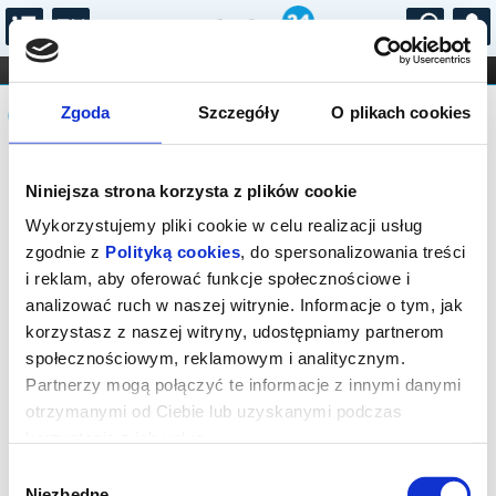
...
KONCERTY
KINO
TEATR
KABARET I
Komunikat
FILHARMONIA
OPERA I BALET
Zgoda
Szczegóły
O plikach cookies
STAND-UP
DLA DZIECI
ONLINE
KARNETY
Sprzedaż biletów on-line na wydarzenie
Niniejsza strona korzysta z plików cookie
została zakończona.
Wykorzystujemy pliki cookie w celu realizacji usług
zgodnie z
Polityką cookies
, do spersonalizowania treści
i reklam, aby oferować funkcje społecznościowe i
analizować ruch w naszej witrynie. Informacje o tym, jak
korzystasz z naszej witryny, udostępniamy partnerom
społecznościowym, reklamowym i analitycznym.
Partnerzy mogą połączyć te informacje z innymi danymi
otrzymanymi od Ciebie lub uzyskanymi podczas
korzystania z ich usług.
Wybór
Niezbędne