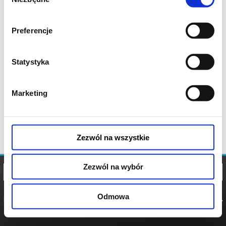
zgody
Preferencje
Statystyka
Marketing
Zezwól na wszystkie
Zezwól na wybór
Odmowa
REGULAMIN
POLITYKA
POLITYKA
COOKIES
PRYWATNOŚCI