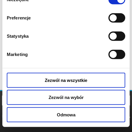
zgody
Preferencje
Statystyka
Marketing
Zezwól na wszystkie
Zezwól na wybór
Odmowa
REGULAMIN
POLITYKA
POLITYKA
COOKIES
PRYWATNOŚCI