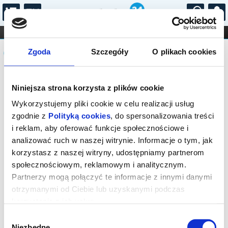
...
KONCERTY
KINO
TEATR
KABARET I
Komunikat
FILHARMONIA
OPERA I BALET
Zgoda
Szczegóły
O plikach cookies
STAND-UP
DLA DZIECI
ONLINE
KARNETY
Sprzedaż biletów on-line na wydarzenie
Niniejsza strona korzysta z plików cookie
została zakończona.
Wykorzystujemy pliki cookie w celu realizacji usług
zgodnie z
Polityką cookies
, do spersonalizowania treści
i reklam, aby oferować funkcje społecznościowe i
analizować ruch w naszej witrynie. Informacje o tym, jak
korzystasz z naszej witryny, udostępniamy partnerom
społecznościowym, reklamowym i analitycznym.
Partnerzy mogą połączyć te informacje z innymi danymi
otrzymanymi od Ciebie lub uzyskanymi podczas
korzystania z ich usług.
Wybór
Niezbędne