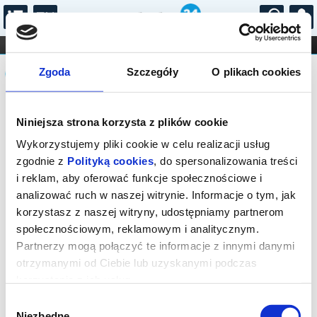
...
KONCERTY
KINO
TEATR
KABARET I
Komunikat
FILHARMONIA
OPERA I BALET
Zgoda
Szczegóły
O plikach cookies
STAND-UP
DLA DZIECI
ONLINE
KARNETY
Sprzedaż biletów on-line na wydarzenie
Niniejsza strona korzysta z plików cookie
została zakończona.
Wykorzystujemy pliki cookie w celu realizacji usług
zgodnie z
Polityką cookies
, do spersonalizowania treści
i reklam, aby oferować funkcje społecznościowe i
analizować ruch w naszej witrynie. Informacje o tym, jak
korzystasz z naszej witryny, udostępniamy partnerom
społecznościowym, reklamowym i analitycznym.
Partnerzy mogą połączyć te informacje z innymi danymi
otrzymanymi od Ciebie lub uzyskanymi podczas
korzystania z ich usług.
Wybór
Niezbędne