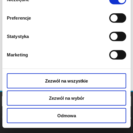
zgody
Preferencje
Statystyka
Marketing
Zezwól na wszystkie
Zezwól na wybór
Odmowa
REGULAMIN
POLITYKA
POLITYKA
COOKIES
PRYWATNOŚCI