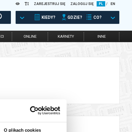
ZAREJESTRUJ SIĘ
ZALOGUJ SIĘ
PL
/
EN
KIEDY?
GDZIE?
CO?
CI
ONLINE
KARNETY
INNE
O plikach cookies