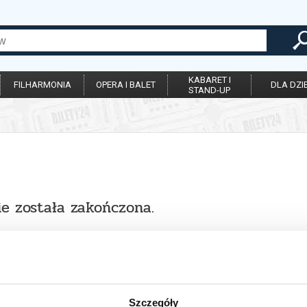
KABARET I
FILHARMONIA
OPERA I BALET
DLA DZIE
STAND-UP
ie została zakończona.
Szczegóły