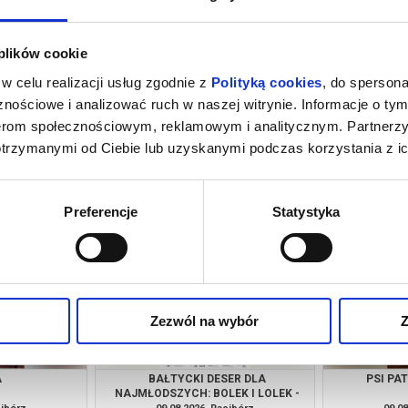
 plików cookie
w celu realizacji usług zgodnie z
Polityką cookies
, do spersona
nościowe i analizować ruch w naszej witrynie. Informacje o tym
nerom społecznościowym, reklamowym i analitycznym. Partnerz
otrzymanymi od Ciebie lub uzyskanymi podczas korzystania z ic
GI INSTYNKT +
SPIDER-MAN: CAŁKIEM NOWY DZIEŃ
 KLONOWSKĄ
[2D NAPISY]
cibórz
07.08.2026, Racibórz
08.08
kup bilet
kup bilet
Preferencje
Statystyka
Zezwól na wybór
Z
A
BAŁTYCKI DESER DLA
PSI PA
NAJMŁODSZYCH: BOLEK I LOLEK -
"WAKACJE NAD MORZEM" |