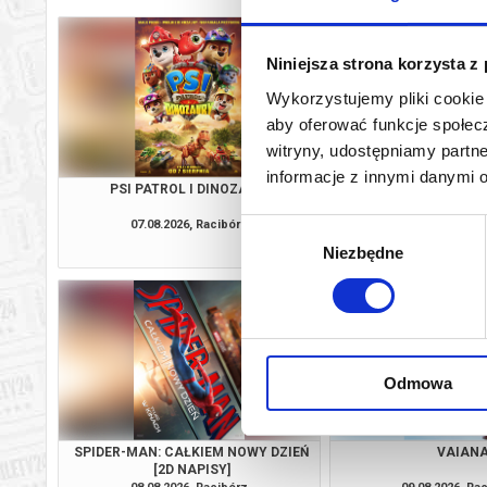
Niniejsza strona korzysta z
Wykorzystujemy pliki cookie 
aby oferować funkcje społecz
witryny, udostępniamy part
informacje z innymi danymi 
PSI PATROL I DINOZAURY
KLASYKA NA FALI: NA
SPOTKANIE Z EWĄ
07.08.2026, Racibórz
07.08.2026, Ra
Wybór
kup bilet
Niezbędne
zgody
Odmowa
SPIDER-MAN: CAŁKIEM NOWY DZIEŃ
VAIAN
[2D NAPISY]