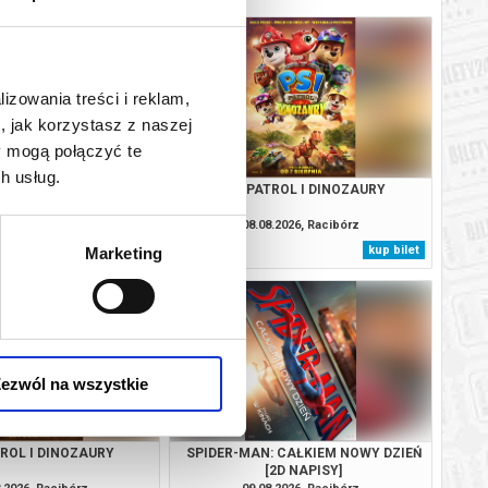
lizowania treści i reklam,
, jak korzystasz z naszej
y mogą połączyć te
h usług.
VAIANA
PSI PATROL I DINOZAURY
.2026, Racibórz
08.08.2026, Racibórz
kup bilet
kup bilet
Marketing
ezwól na wszystkie
TROL I DINOZAURY
SPIDER-MAN: CAŁKIEM NOWY DZIEŃ
[2D NAPISY]