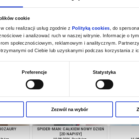
 plików cookie
w celu realizacji usług zgodnie z
Polityką cookies
, do spersona
nościowe i analizować ruch w naszej witrynie. Informacje o tym
nerom społecznościowym, reklamowym i analitycznym. Partnerz
otrzymanymi od Ciebie lub uzyskanymi podczas korzystania z ic
M NOWY DZIEŃ
VAIANA
BAŁT
SY]
NAJMŁODSZY
"WAKACJ
cibórz
09.08.2026, Racibórz
09.08
"PAMPALI
kup bilet
info
Preferencje
Statystyka
Zezwól na wybór
Z
INOZAURY
SPIDER-MAN: CAŁKIEM NOWY DZIEŃ
[2D NAPISY]