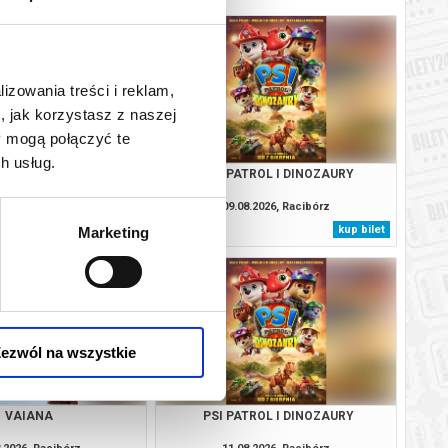
lizowania treści i reklam,
, jak korzystasz z naszej
y mogą połączyć te
h usług.
YCKI DESER DLA
PSI PATROL I DINOZAURY
CH: BOLEK I LOLEK -
E NAD MORZEM" |
.2026, Racibórz
09.08.2026, Racibórz
NI I BOA" | "REKSIO
kup bilet
kup bilet
Marketing
SADOWNIK"
ezwól na wszystkie
VAIANA
PSI PATROL I DINOZAURY