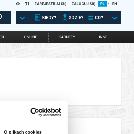
ZAREJESTRUJ SIĘ
ZALOGUJ SIĘ
PL
/
EN
KIEDY?
GDZIE?
CO?
CI
ONLINE
KARNETY
INNE
O plikach cookies