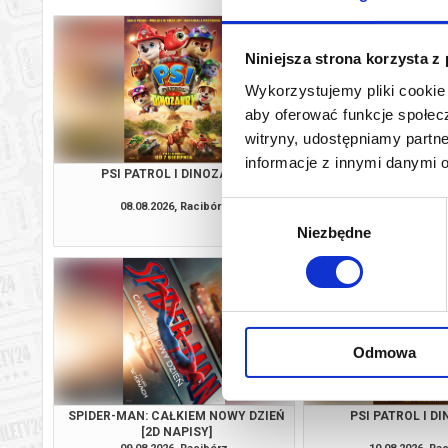
Niniejsza strona korzysta z
Wykorzystujemy pliki cookie 
aby oferować funkcje społecz
witryny, udostępniamy part
informacje z innymi danymi 
PSI PATROL I DINOZAURY
SPIDER-MAN: CAŁKIE
[2D NAPI
08.08.2026, Racibórz
08.08.2026, Ra
Wybór
kup bilet
Niezbędne
zgody
Odmowa
SPIDER-MAN: CAŁKIEM NOWY DZIEŃ
PSI PATROL I D
[2D NAPISY]