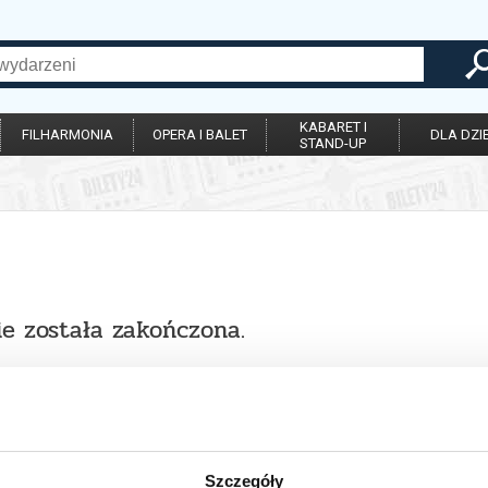
KABARET I
FILHARMONIA
OPERA I BALET
DLA DZIE
STAND-UP
ie została zakończona.
Szczegóły