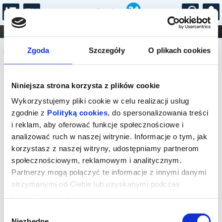
...
KONCERTY
KINO
TEATR
KABARET I
Komunikat
FILHARMONIA
OPERA I BALET
Zgoda
Szczegóły
O plikach cookies
STAND-UP
DLA DZIECI
ONLINE
KARNETY
Sprzedaż biletów on-line na wydarzenie
Niniejsza strona korzysta z plików cookie
została zakończona.
Wykorzystujemy pliki cookie w celu realizacji usług
zgodnie z
Polityką cookies
, do spersonalizowania treści
i reklam, aby oferować funkcje społecznościowe i
analizować ruch w naszej witrynie. Informacje o tym, jak
korzystasz z naszej witryny, udostępniamy partnerom
społecznościowym, reklamowym i analitycznym.
Partnerzy mogą połączyć te informacje z innymi danymi
otrzymanymi od Ciebie lub uzyskanymi podczas
korzystania z ich usług.
Wybór
Niezbędne