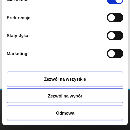
zgody
Preferencje
Statystyka
Marketing
Zezwól na wszystkie
Zezwól na wybór
Odmowa
REGULAMIN
POLITYKA
POLITYKA
COOKIES
PRYWATNOŚCI