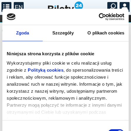
...
KONCERTY
KINO
TEATR
KABARET I
Komunikat
FILHARMONIA
OPERA I BALET
STAND-UP
Zgoda
Szczegóły
O plikach cookies
DLA DZIECI
ONLINE
KARNETY
Sprzedaż biletów on-line na wydarzenie
została zakończona.
Niniejsza strona korzysta z plików cookie
Wykorzystujemy pliki cookie w celu realizacji usług
zgodnie z
Polityką cookies
, do spersonalizowania treści
i reklam, aby oferować funkcje społecznościowe i
analizować ruch w naszej witrynie. Informacje o tym, jak
korzystasz z naszej witryny, udostępniamy partnerom
społecznościowym, reklamowym i analitycznym.
Partnerzy mogą połączyć te informacje z innymi danymi
otrzymanymi od Ciebie lub uzyskanymi podczas
korzystania z ich usług.
Wybór