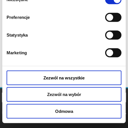
zgody
Preferencje
Statystyka
Marketing
Zezwól na wszystkie
Zezwól na wybór
Odmowa
REGULAMIN
POLITYKA
POLITYKA
COOKIES
PRYWATNOŚCI