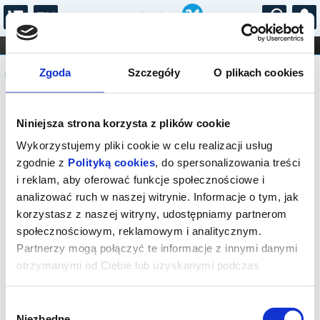
...
KONCERTY
KINO
TEATR
KABARET I
Komunikat
FILHARMONIA
OPERA I BALET
Zgoda
Szczegóły
O plikach cookies
STAND-UP
DLA DZIECI
ONLINE
KARNETY
Sprzedaż biletów on-line na wydarzenie
Niniejsza strona korzysta z plików cookie
została zakończona.
Wykorzystujemy pliki cookie w celu realizacji usług
zgodnie z
Polityką cookies
, do spersonalizowania treści
i reklam, aby oferować funkcje społecznościowe i
analizować ruch w naszej witrynie. Informacje o tym, jak
korzystasz z naszej witryny, udostępniamy partnerom
społecznościowym, reklamowym i analitycznym.
Partnerzy mogą połączyć te informacje z innymi danymi
otrzymanymi od Ciebie lub uzyskanymi podczas
korzystania z ich usług.
Wybór
Niezbędne