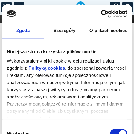
...
KONCERTY
KINO
TEATR
KABARET I
Komunikat
FILHARMONIA
OPERA I BALET
Zgoda
Szczegóły
O plikach cookies
STAND-UP
DLA DZIECI
ONLINE
KARNETY
Sprzedaż biletów on-line na wydarzenie
Niniejsza strona korzysta z plików cookie
została zakończona.
Wykorzystujemy pliki cookie w celu realizacji usług
zgodnie z
Polityką cookies
, do spersonalizowania treści
i reklam, aby oferować funkcje społecznościowe i
analizować ruch w naszej witrynie. Informacje o tym, jak
korzystasz z naszej witryny, udostępniamy partnerom
społecznościowym, reklamowym i analitycznym.
Partnerzy mogą połączyć te informacje z innymi danymi
otrzymanymi od Ciebie lub uzyskanymi podczas
korzystania z ich usług.
Wybór
Niezbędne