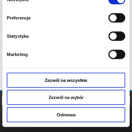
zgody
Preferencje
Statystyka
Marketing
Zezwól na wszystkie
Zezwól na wybór
Odmowa
REGULAMIN
POLITYKA
POLITYKA
COOKIES
PRYWATNOŚCI