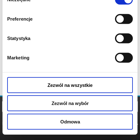
zgody
Preferencje
Statystyka
Marketing
Zezwól na wszystkie
Zezwól na wybór
Odmowa
REGULAMIN
POLITYKA
POLITYKA
COOKIES
PRYWATNOŚCI