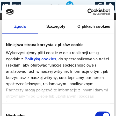
...
KONCERTY
KINO
TEATR
KABARET I
Komunikat
FILHARMONIA
OPERA I BALET
Zgoda
Szczegóły
O plikach cookies
STAND-UP
DLA DZIECI
ONLINE
KARNETY
Sprzedaż biletów on-line na wydarzenie
Niniejsza strona korzysta z plików cookie
została zakończona.
Wykorzystujemy pliki cookie w celu realizacji usług
zgodnie z
Polityką cookies
, do spersonalizowania treści
i reklam, aby oferować funkcje społecznościowe i
analizować ruch w naszej witrynie. Informacje o tym, jak
korzystasz z naszej witryny, udostępniamy partnerom
społecznościowym, reklamowym i analitycznym.
Partnerzy mogą połączyć te informacje z innymi danymi
otrzymanymi od Ciebie lub uzyskanymi podczas
korzystania z ich usług.
Wybór
Niezbędne