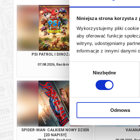
Niniejsza strona korzysta z
Wykorzystujemy pliki cookie 
aby oferować funkcje społecz
witryny, udostępniamy part
informacje z innymi danymi 
PSI PATROL I DINOZAURY
KLASYKA NA FALI: NA
SPOTKANIE Z EWĄ
07.08.2026, Racibórz
07.08.2026, Ra
Wybór
kup bilet
Niezbędne
zgody
Odmowa
SPIDER-MAN: CAŁKIEM NOWY DZIEŃ
VAIAN
[2D NAPISY]