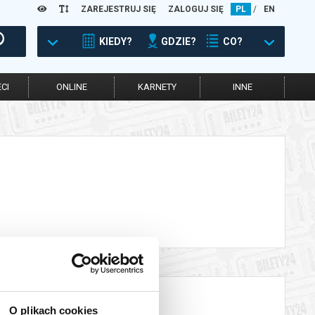
ZAREJESTRUJ SIĘ
ZALOGUJ SIĘ
PL
/
EN
KIEDY?
GDZIE?
CO?
CI
ONLINE
KARNETY
INNE
O plikach cookies