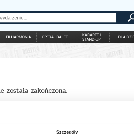
KABARET I
FILHARMONIA
OPERA I BALET
DLA DZIE
STAND-UP
ie została zakończona.
Szczegóły