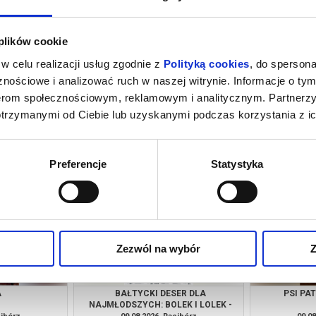
 plików cookie
w celu realizacji usług zgodnie z
Polityką cookies
, do spersona
nościowe i analizować ruch w naszej witrynie. Informacje o tym
nerom społecznościowym, reklamowym i analitycznym. Partnerz
otrzymanymi od Ciebie lub uzyskanymi podczas korzystania z ic
GI INSTYNKT +
SPIDER-MAN: CAŁKIEM NOWY DZIEŃ
 KLONOWSKĄ
[2D NAPISY]
cibórz
07.08.2026, Racibórz
08.08
kup bilet
kup bilet
Preferencje
Statystyka
Zezwól na wybór
Z
A
BAŁTYCKI DESER DLA
PSI PA
NAJMŁODSZYCH: BOLEK I LOLEK -
"WAKACJE NAD MORZEM" |