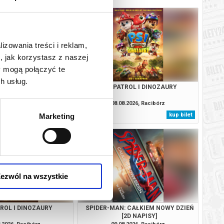
lizowania treści i reklam,
, jak korzystasz z naszej
y mogą połączyć te
h usług.
VAIANA
PSI PATROL I DINOZAURY
.2026, Racibórz
08.08.2026, Racibórz
kup bilet
kup bilet
Marketing
ezwól na wszystkie
TROL I DINOZAURY
SPIDER-MAN: CAŁKIEM NOWY DZIEŃ
[2D NAPISY]