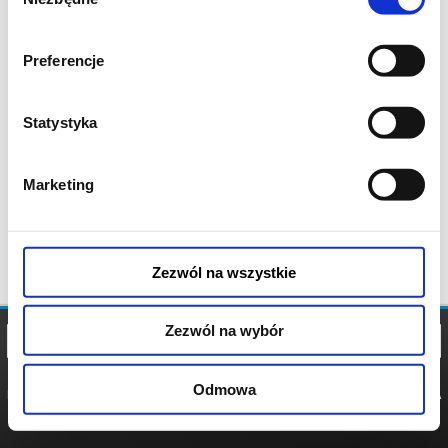
zgody
Preferencje
Statystyka
Marketing
Zezwól na wszystkie
Zezwól na wybór
Odmowa
REGULAMIN
POLITYKA
POLITYKA
COOKIES
PRYWATNOŚCI