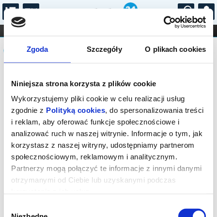
...
KONCERTY
KINO
TEATR
KABARET I
Komunikat
FILHARMONIA
OPERA I BALET
Zgoda
Szczegóły
O plikach cookies
STAND-UP
DLA DZIECI
ONLINE
KARNETY
Sprzedaż biletów on-line na wydarzenie
Niniejsza strona korzysta z plików cookie
została zakończona.
Wykorzystujemy pliki cookie w celu realizacji usług
zgodnie z
Polityką cookies
, do spersonalizowania treści
i reklam, aby oferować funkcje społecznościowe i
analizować ruch w naszej witrynie. Informacje o tym, jak
korzystasz z naszej witryny, udostępniamy partnerom
społecznościowym, reklamowym i analitycznym.
Partnerzy mogą połączyć te informacje z innymi danymi
otrzymanymi od Ciebie lub uzyskanymi podczas
korzystania z ich usług.
Wybór
Niezbędne