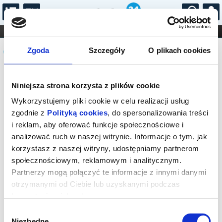
...
KONCERTY
KINO
TEATR
KABARET I
Komunikat
FILHARMONIA
OPERA I BALET
Zgoda
Szczegóły
O plikach cookies
STAND-UP
DLA DZIECI
ONLINE
KARNETY
Sprzedaż biletów on-line na wydarzenie
Niniejsza strona korzysta z plików cookie
została zakończona.
Wykorzystujemy pliki cookie w celu realizacji usług
zgodnie z
Polityką cookies
, do spersonalizowania treści
i reklam, aby oferować funkcje społecznościowe i
analizować ruch w naszej witrynie. Informacje o tym, jak
korzystasz z naszej witryny, udostępniamy partnerom
społecznościowym, reklamowym i analitycznym.
Partnerzy mogą połączyć te informacje z innymi danymi
otrzymanymi od Ciebie lub uzyskanymi podczas
korzystania z ich usług.
Wybór
Niezbędne