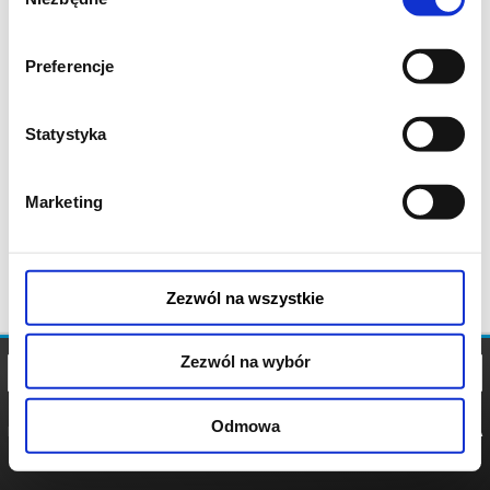
zgody
Preferencje
Statystyka
Marketing
Zezwól na wszystkie
Zezwól na wybór
Odmowa
REGULAMIN
POLITYKA
POLITYKA
COOKIES
PRYWATNOŚCI