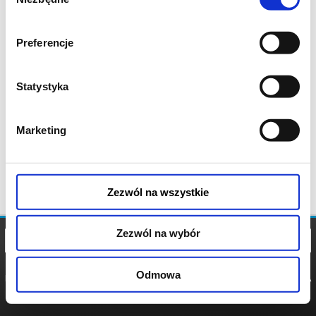
zgody
Preferencje
Statystyka
Marketing
Zezwól na wszystkie
Zezwól na wybór
Odmowa
REGULAMIN
POLITYKA
POLITYKA
COOKIES
PRYWATNOŚCI