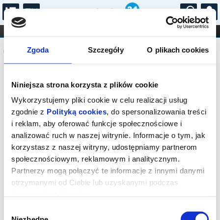
...
KONCERTY
KINO
TEATR
KABARET I
Komunikat
FILHARMONIA
OPERA I BALET
Zgoda
Szczegóły
O plikach cookies
STAND-UP
DLA DZIECI
ONLINE
KARNETY
Sprzedaż biletów on-line na wydarzenie
Niniejsza strona korzysta z plików cookie
została zakończona.
Wykorzystujemy pliki cookie w celu realizacji usług
zgodnie z
Polityką cookies
, do spersonalizowania treści
i reklam, aby oferować funkcje społecznościowe i
analizować ruch w naszej witrynie. Informacje o tym, jak
korzystasz z naszej witryny, udostępniamy partnerom
społecznościowym, reklamowym i analitycznym.
Partnerzy mogą połączyć te informacje z innymi danymi
otrzymanymi od Ciebie lub uzyskanymi podczas
korzystania z ich usług.
Wybór
Niezbędne