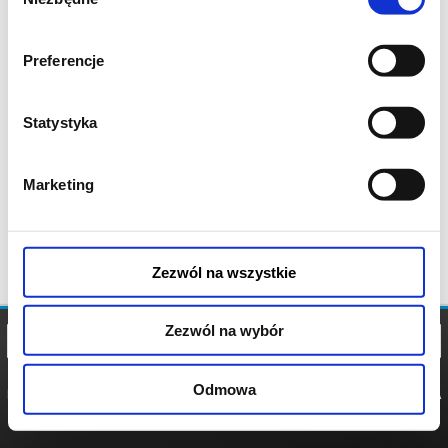
zgody
Preferencje
Statystyka
Marketing
Zezwól na wszystkie
Zezwól na wybór
Odmowa
REGULAMIN
POLITYKA
POLITYKA
COOKIES
PRYWATNOŚCI