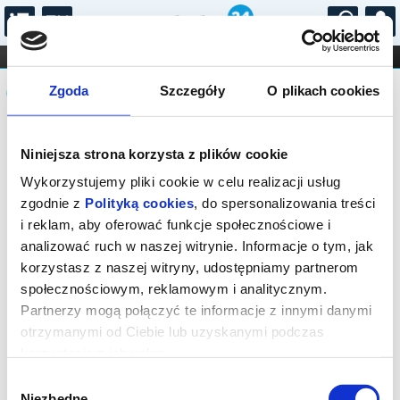
...
KONCERTY
KINO
TEATR
KABARET I
Komunikat
FILHARMONIA
OPERA I BALET
Zgoda
Szczegóły
O plikach cookies
STAND-UP
DLA DZIECI
ONLINE
KARNETY
Sprzedaż biletów on-line na wydarzenie
Niniejsza strona korzysta z plików cookie
została zakończona.
Wykorzystujemy pliki cookie w celu realizacji usług
zgodnie z
Polityką cookies
, do spersonalizowania treści
i reklam, aby oferować funkcje społecznościowe i
analizować ruch w naszej witrynie. Informacje o tym, jak
korzystasz z naszej witryny, udostępniamy partnerom
społecznościowym, reklamowym i analitycznym.
Partnerzy mogą połączyć te informacje z innymi danymi
otrzymanymi od Ciebie lub uzyskanymi podczas
korzystania z ich usług.
Wybór
Niezbędne