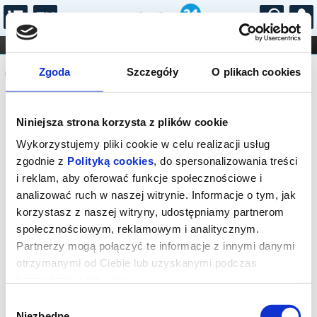
...
KONCERTY
KINO
TEATR
KABARET I
Komunikat
FILHARMONIA
OPERA I BALET
Zgoda
Szczegóły
O plikach cookies
STAND-UP
DLA DZIECI
ONLINE
KARNETY
Sprzedaż biletów on-line na wydarzenie
Niniejsza strona korzysta z plików cookie
została zakończona.
Wykorzystujemy pliki cookie w celu realizacji usług
zgodnie z
Polityką cookies
, do spersonalizowania treści
i reklam, aby oferować funkcje społecznościowe i
analizować ruch w naszej witrynie. Informacje o tym, jak
korzystasz z naszej witryny, udostępniamy partnerom
społecznościowym, reklamowym i analitycznym.
Partnerzy mogą połączyć te informacje z innymi danymi
otrzymanymi od Ciebie lub uzyskanymi podczas
korzystania z ich usług.
Wybór
Niezbędne