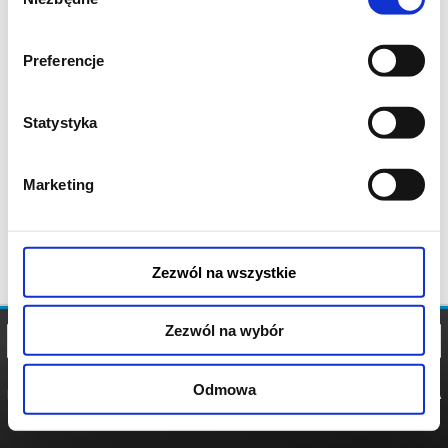
zgody
Preferencje
Statystyka
Marketing
Zezwól na wszystkie
Zezwól na wybór
Odmowa
REGULAMIN
POLITYKA
POLITYKA
COOKIES
PRYWATNOŚCI