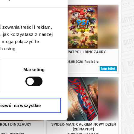
lizowania treści i reklam,
, jak korzystasz z naszej
y mogą połączyć te
h usług.
VAIANA
PSI PATROL I DINOZAURY
.2026, Racibórz
08.08.2026, Racibórz
kup bilet
kup bilet
Marketing
ezwól na wszystkie
TROL I DINOZAURY
SPIDER-MAN: CAŁKIEM NOWY DZIEŃ
[2D NAPISY]