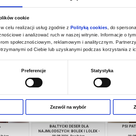
 plików cookie
w celu realizacji usług zgodnie z
Polityką cookies
, do spersona
nościowe i analizować ruch w naszej witrynie. Informacje o tym
nerom społecznościowym, reklamowym i analitycznym. Partnerz
otrzymanymi od Ciebie lub uzyskanymi podczas korzystania z ic
GI INSTYNKT +
SPIDER-MAN: CAŁKIEM NOWY DZIEŃ
 KLONOWSKĄ
[2D NAPISY]
cibórz
07.08.2026, Racibórz
08.08
kup bilet
kup bilet
Preferencje
Statystyka
Zezwól na wybór
Z
A
BAŁTYCKI DESER DLA
PSI PA
NAJMŁODSZYCH: BOLEK I LOLEK -
"WAKACJE NAD MORZEM" |