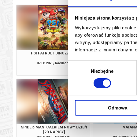
Niniejsza strona korzysta z
Wykorzystujemy pliki cookie 
aby oferować funkcje społecz
witryny, udostępniamy part
informacje z innymi danymi 
PSI PATROL I DINOZAURY
KLASYKA NA FALI: NA
SPOTKANIE Z EWĄ
07.08.2026, Racibórz
07.08.2026, Ra
Wybór
kup bilet
Niezbędne
zgody
Odmowa
SPIDER-MAN: CAŁKIEM NOWY DZIEŃ
VAIAN
[2D NAPISY]