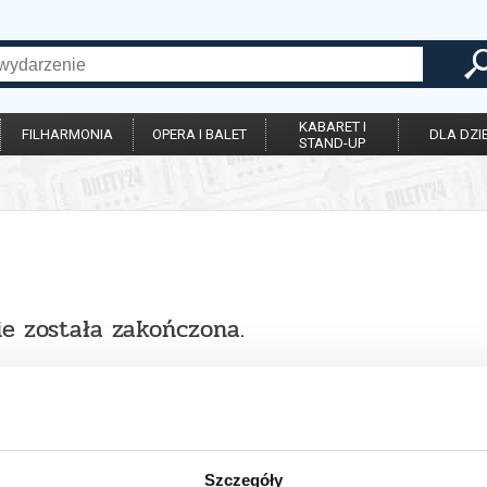
KABARET I
FILHARMONIA
OPERA I BALET
DLA DZIE
STAND-UP
ie została zakończona.
Szczegóły