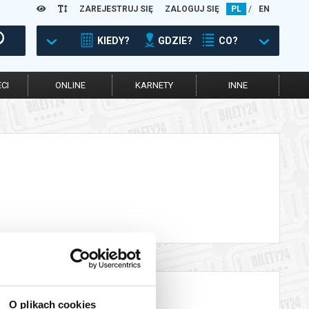
ZAREJESTRUJ SIĘ
ZALOGUJ SIĘ
PL
/
EN
KIEDY?
GDZIE?
CO?
CI
ONLINE
KARNETY
INNE
O plikach cookies