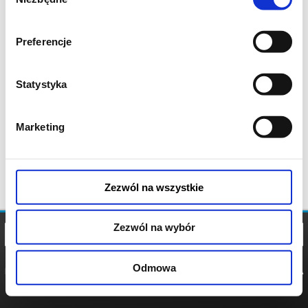
zgody
Preferencje
Statystyka
Marketing
Zezwól na wszystkie
Zezwól na wybór
Odmowa
REGULAMIN
POLITYKA
POLITYKA
COOKIES
PRYWATNOŚCI