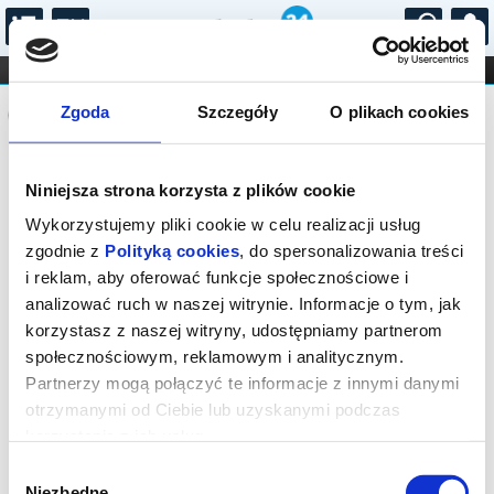
...
KONCERTY
KINO
TEATR
KABARET I
Komunikat
FILHARMONIA
OPERA I BALET
Zgoda
Szczegóły
O plikach cookies
STAND-UP
DLA DZIECI
ONLINE
KARNETY
Sprzedaż biletów on-line na wydarzenie
Niniejsza strona korzysta z plików cookie
została zakończona.
Wykorzystujemy pliki cookie w celu realizacji usług
zgodnie z
Polityką cookies
, do spersonalizowania treści
i reklam, aby oferować funkcje społecznościowe i
analizować ruch w naszej witrynie. Informacje o tym, jak
korzystasz z naszej witryny, udostępniamy partnerom
społecznościowym, reklamowym i analitycznym.
Partnerzy mogą połączyć te informacje z innymi danymi
otrzymanymi od Ciebie lub uzyskanymi podczas
korzystania z ich usług.
Wybór
Niezbędne