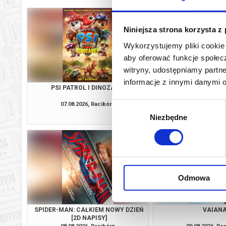
Niniejsza strona korzysta z
Wykorzystujemy pliki cookie 
aby oferować funkcje społecz
witryny, udostępniamy part
informacje z innymi danymi 
PSI PATROL I DINOZAURY
KLASYKA NA FALI: NA
SPOTKANIE Z EWĄ
07.08.2026, Racibórz
07.08.2026, Ra
Wybór
kup bilet
Niezbędne
zgody
Odmowa
SPIDER-MAN: CAŁKIEM NOWY DZIEŃ
VAIAN
[2D NAPISY]