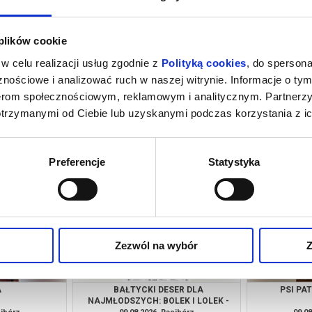
 plików cookie
w celu realizacji usług zgodnie z
Polityką cookies
, do spersona
nościowe i analizować ruch w naszej witrynie. Informacje o tym
nerom społecznościowym, reklamowym i analitycznym. Partnerz
otrzymanymi od Ciebie lub uzyskanymi podczas korzystania z ic
GI INSTYNKT +
SPIDER-MAN: CAŁKIEM NOWY DZIEŃ
 KLONOWSKĄ
[2D NAPISY]
cibórz
07.08.2026, Racibórz
08.08
kup bilet
kup bilet
Preferencje
Statystyka
Zezwól na wybór
Z
A
BAŁTYCKI DESER DLA
PSI PA
NAJMŁODSZYCH: BOLEK I LOLEK -
"WAKACJE NAD MORZEM" |