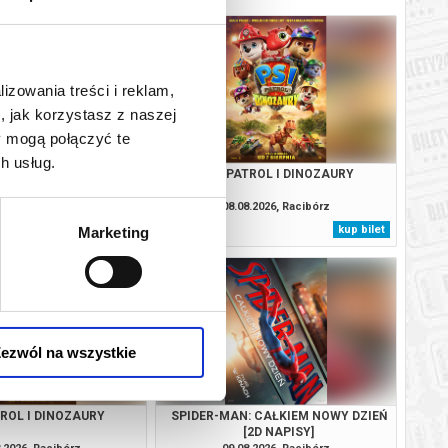
lizowania treści i reklam,
, jak korzystasz z naszej
y mogą połączyć te
h usług.
VAIANA
PSI PATROL I DINOZAURY
.2026, Racibórz
08.08.2026, Racibórz
kup bilet
kup bilet
Marketing
ezwól na wszystkie
TROL I DINOZAURY
SPIDER-MAN: CAŁKIEM NOWY DZIEŃ
[2D NAPISY]