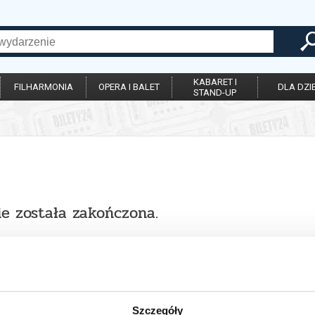
KABARET I
FILHARMONIA
OPERA I BALET
DLA DZIE
STAND-UP
ie została zakończona.
Szczegóły