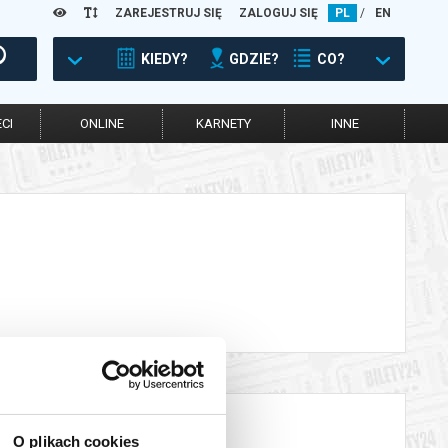
ZAREJESTRUJ SIĘ
ZALOGUJ SIĘ
PL
/
EN
KIEDY?
GDZIE?
CO?
CI
ONLINE
KARNETY
INNE
O plikach cookies