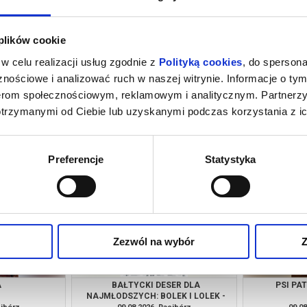
 plików cookie
w celu realizacji usług zgodnie z
Polityką cookies
, do spersona
nościowe i analizować ruch w naszej witrynie. Informacje o tym
nerom społecznościowym, reklamowym i analitycznym. Partnerz
otrzymanymi od Ciebie lub uzyskanymi podczas korzystania z ic
GI INSTYNKT +
SPIDER-MAN: CAŁKIEM NOWY DZIEŃ
 KLONOWSKĄ
[2D NAPISY]
cibórz
07.08.2026, Racibórz
08.08
kup bilet
kup bilet
Preferencje
Statystyka
Zezwól na wybór
Z
A
BAŁTYCKI DESER DLA
PSI PA
NAJMŁODSZYCH: BOLEK I LOLEK -
"WAKACJE NAD MORZEM" |