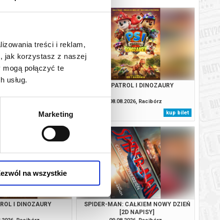
lizowania treści i reklam,
, jak korzystasz z naszej
y mogą połączyć te
h usług.
VAIANA
PSI PATROL I DINOZAURY
.2026, Racibórz
08.08.2026, Racibórz
kup bilet
kup bilet
Marketing
ezwól na wszystkie
TROL I DINOZAURY
SPIDER-MAN: CAŁKIEM NOWY DZIEŃ
[2D NAPISY]