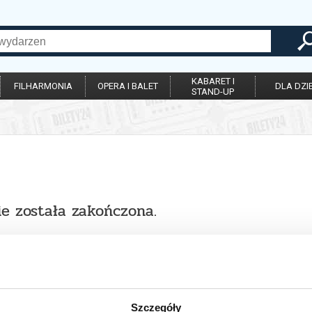
KABARET I
FILHARMONIA
OPERA I BALET
DLA DZIE
STAND-UP
ie została zakończona.
Szczegóły