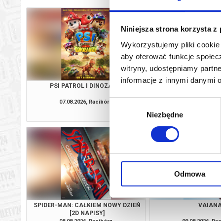
Niniejsza strona korzysta z
Wykorzystujemy pliki cookie 
aby oferować funkcje społecz
witryny, udostępniamy part
informacje z innymi danymi 
PSI PATROL I DINOZAURY
KLASYKA NA FALI: NA
SPOTKANIE Z EWĄ
07.08.2026, Racibórz
07.08.2026, Ra
Wybór
kup bilet
Niezbędne
zgody
Odmowa
SPIDER-MAN: CAŁKIEM NOWY DZIEŃ
VAIAN
[2D NAPISY]