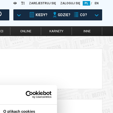
ZAREJESTRUJ SIĘ
ZALOGUJ SIĘ
PL
/
EN
KIEDY?
GDZIE?
CO?
CI
ONLINE
KARNETY
INNE
O plikach cookies