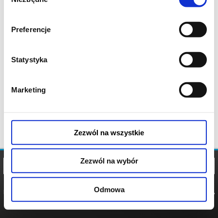
zgody
Preferencje
Statystyka
Marketing
Zezwól na wszystkie
Zezwól na wybór
Odmowa
REGULAMIN
POLITYKA
POLITYKA
COOKIES
PRYWATNOŚCI