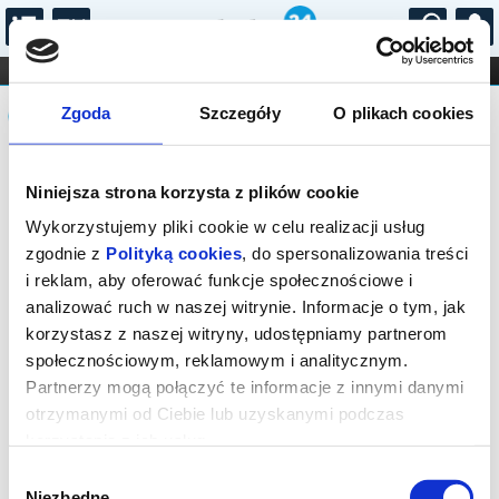
...
KONCERTY
KINO
TEATR
KABARET I
Komunikat
FILHARMONIA
OPERA I BALET
Zgoda
Szczegóły
O plikach cookies
STAND-UP
DLA DZIECI
ONLINE
KARNETY
Sprzedaż biletów on-line na wydarzenie
Niniejsza strona korzysta z plików cookie
została zakończona.
Wykorzystujemy pliki cookie w celu realizacji usług
zgodnie z
Polityką cookies
, do spersonalizowania treści
i reklam, aby oferować funkcje społecznościowe i
analizować ruch w naszej witrynie. Informacje o tym, jak
korzystasz z naszej witryny, udostępniamy partnerom
społecznościowym, reklamowym i analitycznym.
Partnerzy mogą połączyć te informacje z innymi danymi
otrzymanymi od Ciebie lub uzyskanymi podczas
korzystania z ich usług.
Wybór
Niezbędne