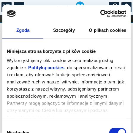
...
KONCERTY
KINO
TEATR
KABARET I
Komunikat
FILHARMONIA
OPERA I BALET
Zgoda
Szczegóły
O plikach cookies
STAND-UP
DLA DZIECI
ONLINE
KARNETY
Sprzedaż biletów on-line na wydarzenie
Niniejsza strona korzysta z plików cookie
została zakończona.
Wykorzystujemy pliki cookie w celu realizacji usług
zgodnie z
Polityką cookies
, do spersonalizowania treści
i reklam, aby oferować funkcje społecznościowe i
analizować ruch w naszej witrynie. Informacje o tym, jak
korzystasz z naszej witryny, udostępniamy partnerom
społecznościowym, reklamowym i analitycznym.
Partnerzy mogą połączyć te informacje z innymi danymi
otrzymanymi od Ciebie lub uzyskanymi podczas
korzystania z ich usług.
Wybór
Niezbędne