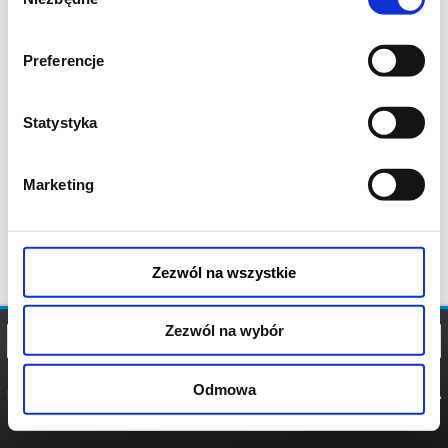
zgody
Preferencje
Statystyka
Marketing
Zezwól na wszystkie
Zezwól na wybór
Odmowa
REGULAMIN
POLITYKA
POLITYKA
COOKIES
PRYWATNOŚCI