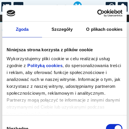
...
KONCERTY
KINO
TEATR
KABARET I
Komunikat
FILHARMONIA
OPERA I BALET
Zgoda
Szczegóły
O plikach cookies
STAND-UP
DLA DZIECI
ONLINE
KARNETY
Sprzedaż biletów on-line na wydarzenie
Niniejsza strona korzysta z plików cookie
została zakończona.
Wykorzystujemy pliki cookie w celu realizacji usług
zgodnie z
Polityką cookies
, do spersonalizowania treści
i reklam, aby oferować funkcje społecznościowe i
analizować ruch w naszej witrynie. Informacje o tym, jak
korzystasz z naszej witryny, udostępniamy partnerom
społecznościowym, reklamowym i analitycznym.
Partnerzy mogą połączyć te informacje z innymi danymi
otrzymanymi od Ciebie lub uzyskanymi podczas
korzystania z ich usług.
Wybór
Niezbędne