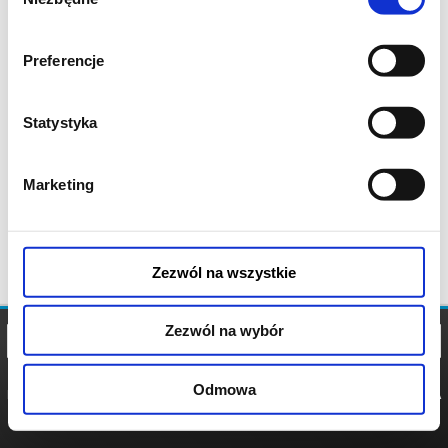
zgody
Preferencje
Statystyka
Marketing
Zezwól na wszystkie
Zezwól na wybór
Odmowa
REGULAMIN
POLITYKA
POLITYKA
COOKIES
PRYWATNOŚCI