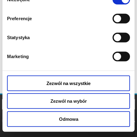
zgody
Preferencje
Statystyka
Marketing
Zezwól na wszystkie
Zezwól na wybór
Odmowa
REGULAMIN
POLITYKA
POLITYKA
COOKIES
PRYWATNOŚCI