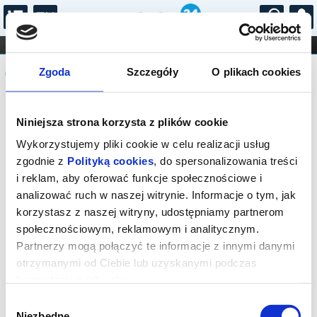
...
KONCERTY
KINO
TEATR
KABARET I
Komunikat
FILHARMONIA
OPERA I BALET
Zgoda
Szczegóły
O plikach cookies
STAND-UP
DLA DZIECI
ONLINE
KARNETY
Sprzedaż biletów on-line na wydarzenie
Niniejsza strona korzysta z plików cookie
została zakończona.
Wykorzystujemy pliki cookie w celu realizacji usług
zgodnie z
Polityką cookies
, do spersonalizowania treści
i reklam, aby oferować funkcje społecznościowe i
analizować ruch w naszej witrynie. Informacje o tym, jak
korzystasz z naszej witryny, udostępniamy partnerom
społecznościowym, reklamowym i analitycznym.
Partnerzy mogą połączyć te informacje z innymi danymi
otrzymanymi od Ciebie lub uzyskanymi podczas
korzystania z ich usług.
Wybór
Niezbędne