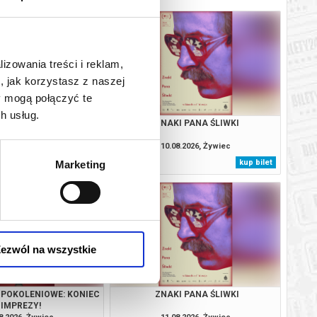
lizowania treści i reklam,
, jak korzystasz z naszej
y mogą połączyć te
h usług.
TROL I DINOZAURY
ZNAKI PANA ŚLIWKI
8.2026, Żywiec
10.08.2026, Żywiec
kup bilet
kup bilet
Marketing
ezwól na wszystkie
Y POKOLENIOWE: KONIEC
ZNAKI PANA ŚLIWKI
IMPREZY!