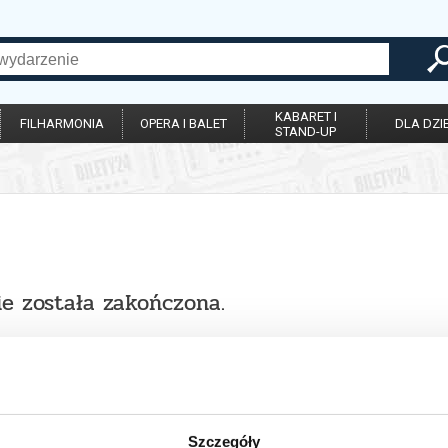
KABARET I
FILHARMONIA
OPERA I BALET
DLA DZIE
STAND-UP
ie została zakończona.
Szczegóły