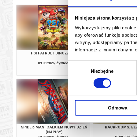
Niniejsza strona korzysta z
Wykorzystujemy pliki cookie 
aby oferować funkcje społecz
witryny, udostępniamy part
informacje z innymi danymi 
PSI PATROL I DINOZAURY
NIEDZIELA Z DOKUM
PANA ŚLI
09.08.2026, Żywiec
09.08.2026, Ż
Wybór
kup bilet
Niezbędne
zgody
Odmowa
SPIDER-MAN. CAŁKIEM NOWY DZIEŃ
BACKROOMS. BE
(NAPISY)