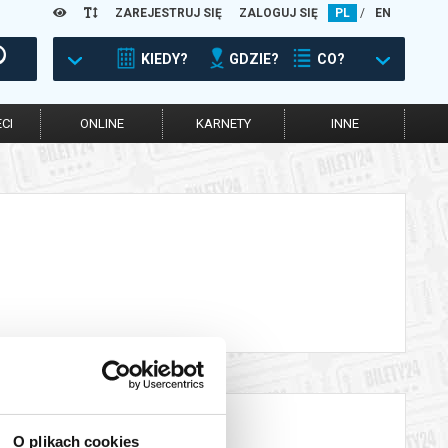
ZAREJESTRUJ SIĘ
ZALOGUJ SIĘ
PL
/
EN
KIEDY?
GDZIE?
CO?
CI
ONLINE
KARNETY
INNE
O plikach cookies