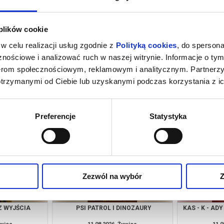
 plików cookie
w celu realizacji usług zgodnie z
Polityką cookies
, do spersona
nościowe i analizować ruch w naszej witrynie. Informacje o tym
nerom społecznościowym, reklamowym i analitycznym. Partnerz
otrzymanymi od Ciebie lub uzyskanymi podczas korzystania z ic
ENTEM: ZNAKI
SPIDER-MAN. CAŁKIEM NOWY DZIEŃ
PSI PA
WKI
(NAPISY)
ywiec
09.08.2026, Żywiec
10.0
kup bilet
kup bilet
Preferencje
Statystyka
Zezwól na wybór
Z
Z WYJŚCIA
PSI PATROL I DINOZAURY
KAS - K - AD