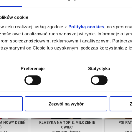
 plików cookie
w celu realizacji usług zgodnie z
Polityką cookies
, do spersona
nościowe i analizować ruch w naszej witrynie. Informacje o tym
nerom społecznościowym, reklamowym i analitycznym. Partnerz
otrzymanymi od Ciebie lub uzyskanymi podczas korzystania z ic
M NOWY DZIEŃ
O CZYM SOBIE NIE MÓWIMY
G)
ywiec
06.08.2026, Żywiec
06.0
kup bilet
kup bilet
Preferencje
Statystyka
Zezwól na wybór
Z
M NOWY DZIEŃ
KLASYKA NA TOPIE: MILCZENIE
PSI PA
)
OWIEC