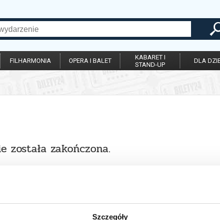
KABARET I
FILHARMONIA
OPERA I BALET
DLA DZIE
STAND-UP
ie została zakończona.
Szczegóły