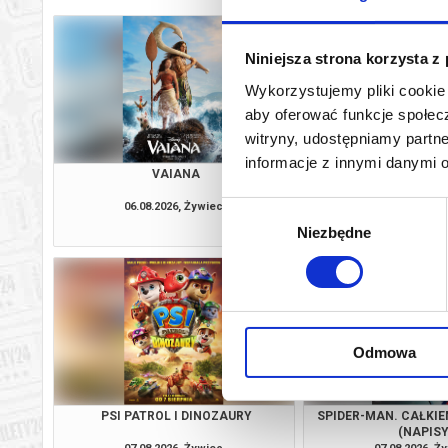
Niniejsza strona korzysta z
Wykorzystujemy pliki cookie 
aby oferować funkcje społecz
witryny, udostępniamy part
informacje z innymi danymi 
VAIANA
SPIDER-MAN. CAŁKIE
(DUBBIN
06.08.2026, Żywiec
06.08.2026, Ż
Wybór
kup bilet
Niezbędne
zgody
Odmowa
PSI PATROL I DINOZAURY
SPIDER-MAN. CAŁKIE
(NAPISY