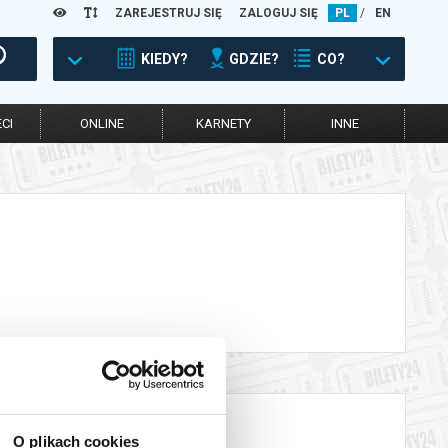
ZAREJESTRUJ SIĘ
ZALOGUJ SIĘ
PL
/
EN
KIEDY?
GDZIE?
CO?
CI
ONLINE
KARNETY
INNE
O plikach cookies