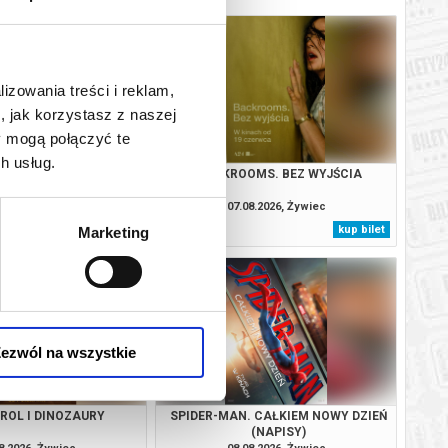
lizowania treści i reklam,
, jak korzystasz z naszej
y mogą połączyć te
h usług.
ODYSEJA
BACKROOMS. BEZ WYJŚCIA
8.2026, Żywiec
07.08.2026, Żywiec
kup bilet
kup bilet
Marketing
ezwól na wszystkie
TROL I DINOZAURY
SPIDER-MAN. CAŁKIEM NOWY DZIEŃ
(NAPISY)