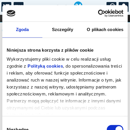
...
KONCERTY
KINO
TEATR
KABARET I
Komunikat
FILHARMONIA
OPERA I BALET
Zgoda
Szczegóły
O plikach cookies
STAND-UP
DLA DZIECI
ONLINE
KARNETY
Sprzedaż biletów on-line na wydarzenie
Niniejsza strona korzysta z plików cookie
została zakończona.
Wykorzystujemy pliki cookie w celu realizacji usług
zgodnie z
Polityką cookies
, do spersonalizowania treści
i reklam, aby oferować funkcje społecznościowe i
analizować ruch w naszej witrynie. Informacje o tym, jak
korzystasz z naszej witryny, udostępniamy partnerom
społecznościowym, reklamowym i analitycznym.
Partnerzy mogą połączyć te informacje z innymi danymi
otrzymanymi od Ciebie lub uzyskanymi podczas
korzystania z ich usług.
Wybór
Niezbędne