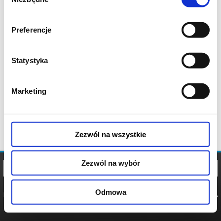
zgody
Preferencje
Statystyka
Marketing
Zezwól na wszystkie
Zezwól na wybór
Odmowa
REGULAMIN
POLITYKA
POLITYKA
COOKIES
PRYWATNOŚCI