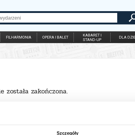
KABARET I
FILHARMONIA
OPERA I BALET
DLA DZIE
STAND-UP
ie została zakończona.
Szczegóły