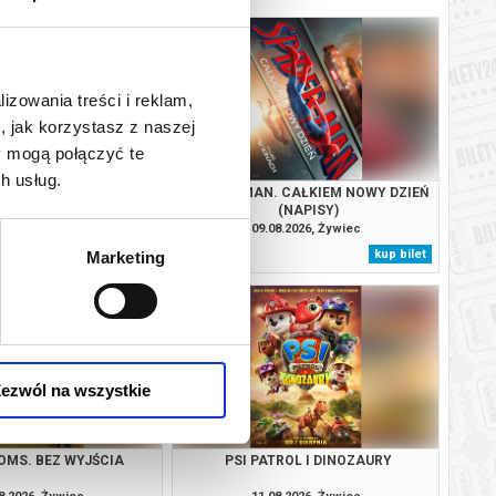
lizowania treści i reklam,
, jak korzystasz z naszej
y mogą połączyć te
h usług.
TROL I DINOZAURY
SPIDER-MAN. CAŁKIEM NOWY DZIEŃ
(NAPISY)
8.2026, Żywiec
09.08.2026, Żywiec
kup bilet
kup bilet
Marketing
ezwól na wszystkie
MS. BEZ WYJŚCIA
PSI PATROL I DINOZAURY