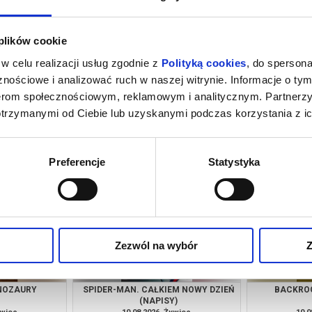
 plików cookie
w celu realizacji usług zgodnie z
Polityką cookies
, do spersona
nościowe i analizować ruch w naszej witrynie. Informacje o tym
nerom społecznościowym, reklamowym i analitycznym. Partnerz
otrzymanymi od Ciebie lub uzyskanymi podczas korzystania z ic
Z WYJŚCIA
NIEDZIELA Z DOKUMENTEM: ZNAKI
PSI PA
PANA ŚLIWKI
ywiec
09.08.2026, Żywiec
09.0
kup bilet
kup bilet
Preferencje
Statystyka
Zezwól na wybór
Z
INOZAURY
SPIDER-MAN. CAŁKIEM NOWY DZIEŃ
BACKROO
(NAPISY)