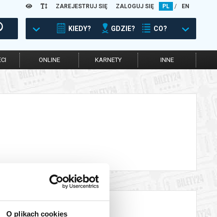
ZAREJESTRUJ SIĘ
ZALOGUJ SIĘ
PL
/
EN
KIEDY?
GDZIE?
CO?
CI
ONLINE
KARNETY
INNE
O plikach cookies