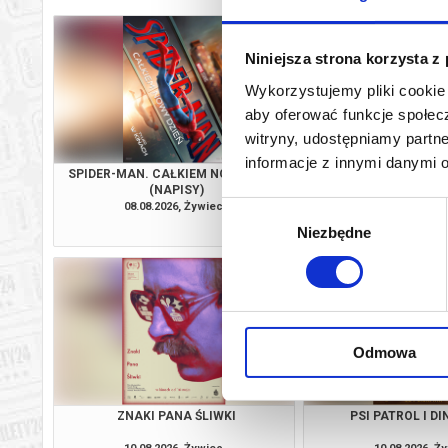
Niniejsza strona korzysta z
Wykorzystujemy pliki cookie 
aby oferować funkcje społecz
witryny, udostępniamy part
informacje z innymi danymi 
SPIDER-MAN. CAŁKIEM NOWY DZIEŃ
BACKROOMS. BE
(NAPISY)
08.08.2026, Żywiec
08.08.2026, Ż
Wybór
kup bilet
Niezbędne
zgody
Odmowa
ZNAKI PANA ŚLIWKI
PSI PATROL I D