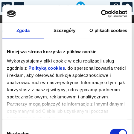
...
KONCERTY
KINO
TEATR
KABARET I
Komunikat
FILHARMONIA
OPERA I BALET
Zgoda
Szczegóły
O plikach cookies
STAND-UP
DLA DZIECI
ONLINE
KARNETY
Sprzedaż biletów on-line na wydarzenie
Niniejsza strona korzysta z plików cookie
została zakończona.
Wykorzystujemy pliki cookie w celu realizacji usług
zgodnie z
Polityką cookies
, do spersonalizowania treści
i reklam, aby oferować funkcje społecznościowe i
analizować ruch w naszej witrynie. Informacje o tym, jak
korzystasz z naszej witryny, udostępniamy partnerom
społecznościowym, reklamowym i analitycznym.
Partnerzy mogą połączyć te informacje z innymi danymi
otrzymanymi od Ciebie lub uzyskanymi podczas
korzystania z ich usług.
Wybór
Niezbędne