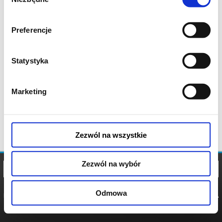
zgody
Preferencje
Statystyka
Marketing
Zezwól na wszystkie
Zezwól na wybór
Odmowa
REGULAMIN
POLITYKA
POLITYKA
COOKIES
PRYWATNOŚCI