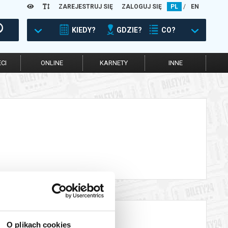
ZAREJESTRUJ SIĘ
ZALOGUJ SIĘ
PL
/
EN
KIEDY?
GDZIE?
CO?
CI
ONLINE
KARNETY
INNE
O plikach cookies