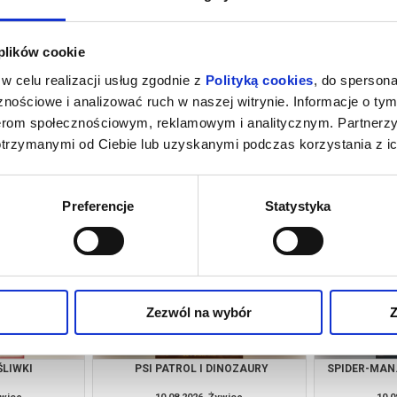
 plików cookie
w celu realizacji usług zgodnie z
Polityką cookies
, do spersona
nościowe i analizować ruch w naszej witrynie. Informacje o tym
nerom społecznościowym, reklamowym i analitycznym. Partnerz
otrzymanymi od Ciebie lub uzyskanymi podczas korzystania z ic
M NOWY DZIEŃ
BACKROOMS. BEZ WYJŚCIA
NIEDZIELA 
)
P
ywiec
08.08.2026, Żywiec
09.0
kup bilet
kup bilet
Preferencje
Statystyka
Zezwól na wybór
Z
ŚLIWKI
PSI PATROL I DINOZAURY
SPIDER-MAN