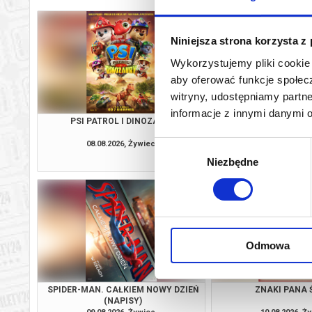
Niniejsza strona korzysta z
Wykorzystujemy pliki cookie 
aby oferować funkcje społecz
witryny, udostępniamy part
informacje z innymi danymi 
PSI PATROL I DINOZAURY
SPIDER-MAN. CAŁKIE
(NAPISY
08.08.2026, Żywiec
08.08.2026, Ż
Wybór
kup bilet
Niezbędne
zgody
Odmowa
SPIDER-MAN. CAŁKIEM NOWY DZIEŃ
ZNAKI PANA 
(NAPISY)