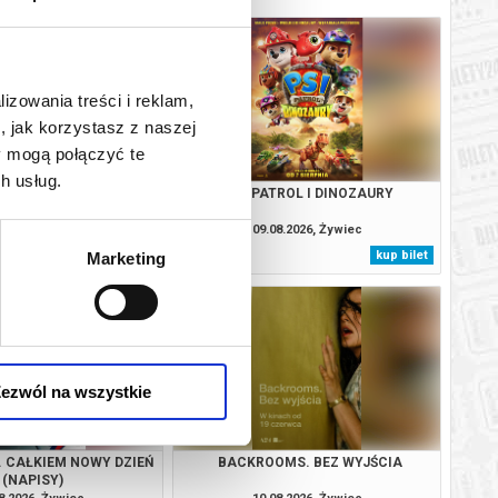
lizowania treści i reklam,
, jak korzystasz z naszej
y mogą połączyć te
h usług.
Z DOKUMENTEM: ZNAKI
PSI PATROL I DINOZAURY
ANA ŚLIWKI
8.2026, Żywiec
09.08.2026, Żywiec
kup bilet
kup bilet
Marketing
ezwól na wszystkie
. CAŁKIEM NOWY DZIEŃ
BACKROOMS. BEZ WYJŚCIA
(NAPISY)