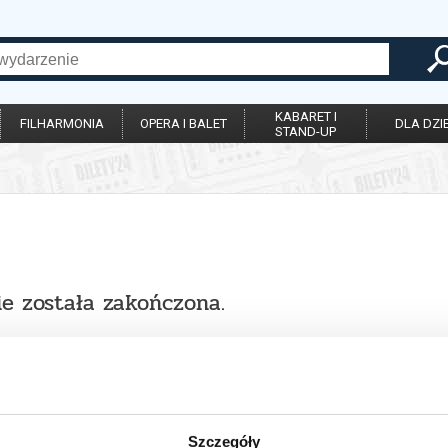
KABARET I
FILHARMONIA
OPERA I BALET
DLA DZIE
STAND-UP
ie została zakończona.
Szczegóły