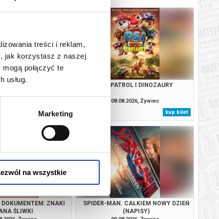
lizowania treści i reklam,
, jak korzystasz z naszej
y mogą połączyć te
h usług.
A TOPIE: MILCZENIE
PSI PATROL I DINOZAURY
OWIEC
8.2026, Żywiec
08.08.2026, Żywiec
kup bilet
kup bilet
Marketing
ezwól na wszystkie
Z DOKUMENTEM: ZNAKI
SPIDER-MAN. CAŁKIEM NOWY DZIEŃ
ANA ŚLIWKI
(NAPISY)