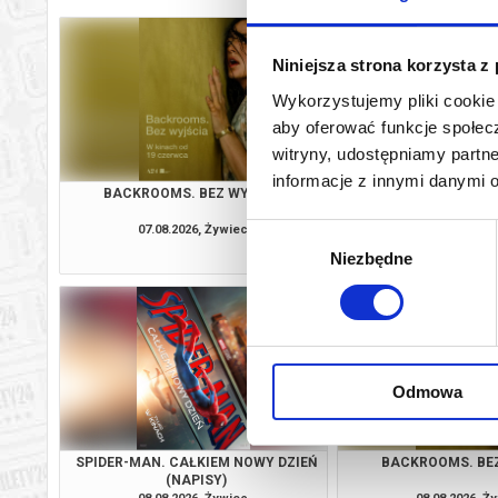
Niniejsza strona korzysta z
Wykorzystujemy pliki cookie 
aby oferować funkcje społecz
witryny, udostępniamy part
informacje z innymi danymi 
BACKROOMS. BEZ WYJŚCIA
PSI PATROL I D
07.08.2026, Żywiec
07.08.2026, Ż
Wybór
kup bilet
Niezbędne
zgody
Odmowa
SPIDER-MAN. CAŁKIEM NOWY DZIEŃ
BACKROOMS. BE
(NAPISY)