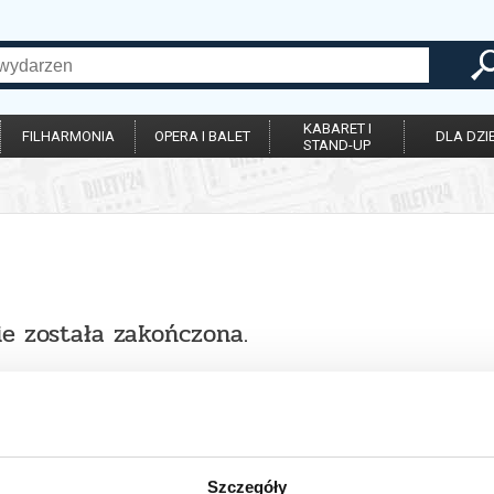
KABARET I
FILHARMONIA
OPERA I BALET
DLA DZIE
STAND-UP
ie została zakończona.
Szczegóły