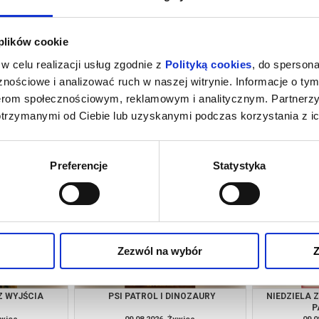
 plików cookie
w celu realizacji usług zgodnie z
Polityką cookies
, do spersona
nościowe i analizować ruch w naszej witrynie. Informacje o tym
nerom społecznościowym, reklamowym i analitycznym. Partnerz
otrzymanymi od Ciebie lub uzyskanymi podczas korzystania z ic
INOZAURY
SPIDER-MAN. CAŁKIEM NOWY DZIEŃ
KLASYKA N
(NAPISY)
ywiec
07.08.2026, Żywiec
07.0
kup bilet
kup bilet
Preferencje
Statystyka
Zezwól na wybór
Z
Z WYJŚCIA
PSI PATROL I DINOZAURY
NIEDZIELA 
P