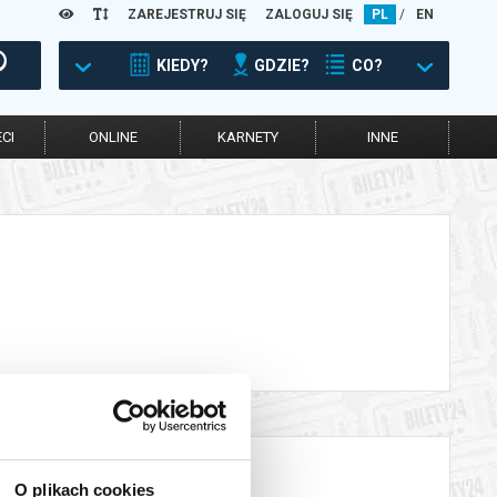
ZAREJESTRUJ SIĘ
ZALOGUJ SIĘ
PL
/
EN
KIEDY?
GDZIE?
CO?
CI
ONLINE
KARNETY
INNE
O plikach cookies